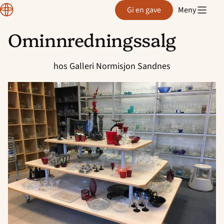
Region
Gi en gave
Meny
Rogaland
Ominnredningssalg
Hopp
til
hos Galleri Normisjon Sandnes
innhold