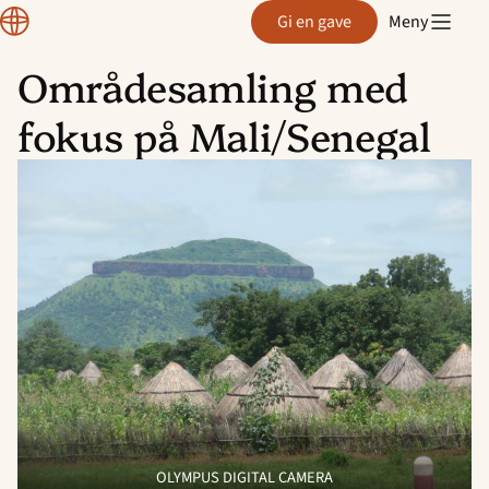
Region
Gi en gave
Meny
Rogaland
Områdesamling med
Hopp
fokus på Mali/Senegal
til
innhold
OLYMPUS DIGITAL CAMERA