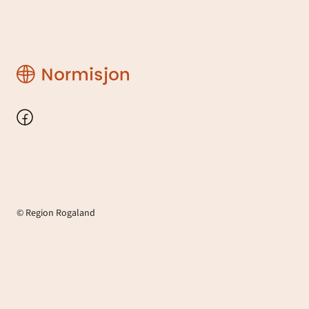
Region
Rogaland
Facebook
© Region Rogaland