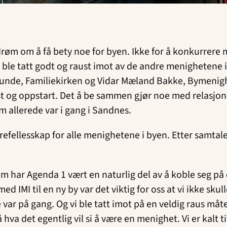
 drøm om å få bety noe for byen. Ikke for å konkurre
ble tatt godt og raust imot av de andre menighetene i b
Lunde, Familiekirken og Vidar Mæland Bakke, Bymenighe
t og oppstart. Det å be sammen gjør noe med relasjone
 allerede var i gang i Sandnes.
refellesskap for alle menighetene i byen. Etter samtal
dem har Agenda 1 vært en naturlig del av å koble seg p
d IMI til en ny by var det viktig for oss at vi ikke sku
e var på gang. Og vi ble tatt imot på en veldig raus m
hva det egentlig vil si å være en menighet. Vi er kalt ti