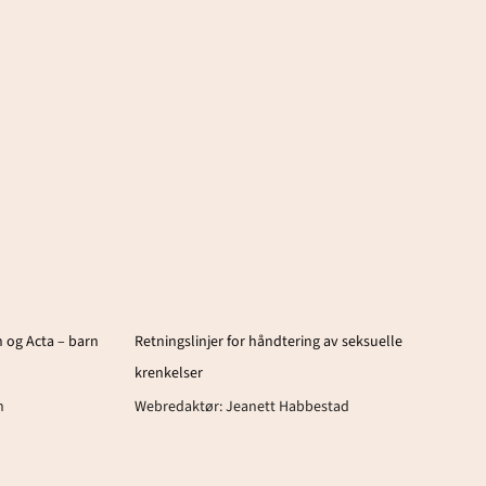
 og Acta – barn
Retningslinjer for håndtering av seksuelle
krenkelser
n
Webredaktør:
Jeanett Habbestad