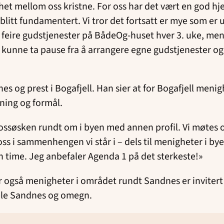
het mellom oss kristne. For oss har det vært en god hjelp
 blitt fundamentert. Vi tror det fortsatt er mye som er 
 feire gudstjenester på BådeOg-huset hver 3. uke, men 
de kunne ta pause fra å arrangere egne gudstjenester o
 og prest i Bogafjell. Han sier at for Bogafjell menigh
ning og formål.
 trossøsken rundt om i byen med annen profil. Vi møtes og
ss i sammenhengen vi står i – dels til menigheter i bye
en time. Jeg anbefaler Agenda 1 på det sterkeste!»
 også menigheter i området rundt Sandnes er invitert m
hele Sandnes og omegn.