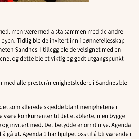
re med, men være med å stå sammen med de andre
yen. Tidlig ble de invitert inn i bønnefellesskap
ten Sandnes. I tillegg ble de velsignet med en
ne, og dette ble et viktig og godt utgangspunkt
er med alle prester/menighetsledere i Sandnes ble
å det som allerede skjedde blant menighetene i
lle være konkurrenter til det etablerte, men bygge
åte og invitert med. Det betydde enormt mye. Agenda
l å gå ut. Agenda 1 har hjulpet oss til å bli værende i