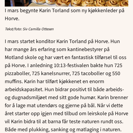
I mars begynte Karin Torland som ny kjøkkenleder på
Horve.
Tekst/foto: Siv Camilla Ottesen
I mars startet konditor Karin Torland på Horve. Hun
har mange års erfaring som kantinebestyrer på
Motland skole og har vært en fantastisk tilførsel til oss
på Horve. I anledning 10:13-festivalen bakte hun 725
pizzaboller, 725 kanelsnurrer, 725 tacoboller og 550
muffins. Karin har tilført kjøkkenet en enorm
arbeidskapasitet. Hun bidrar positivt til både arbeids-
og dugnadsmiljøet med sitt gode humør. Karin brenner
for å lage mat utendørs og gjerne på bål. Når vi dette
året starter opp igjen med tilbud om leirskole på Horve
vil Karin bidra til at barna får teste naturen rundt oss.
Både med plukking, sanking og matlaging i naturen.