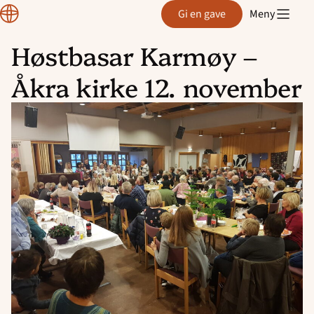
Region
Gi en gave
Meny
Rogaland
Høstbasar Karmøy –
Hopp
Åkra kirke 12. november
til
innhold