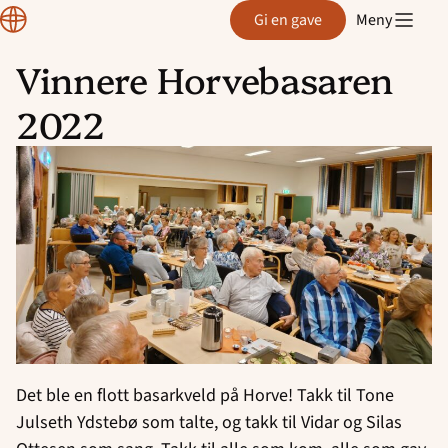
Region
Gi en gave
Meny
Rogaland
Vinnere Horvebasaren
Hopp
2022
til
innhold
Det ble en flott basarkveld på Horve! Takk til Tone
Julseth Ydstebø som talte, og takk til Vidar og Silas