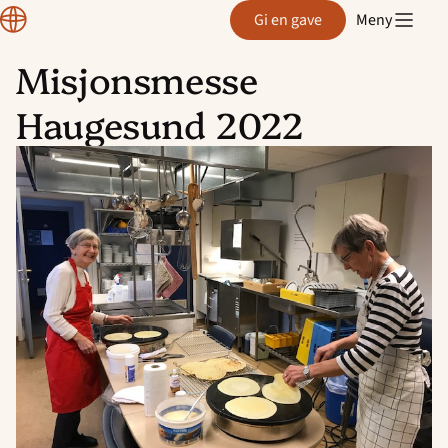
Region
Gi en gave
Meny
Rogaland
Misjonsmesse
Hopp
Haugesund 2022
til
innhold