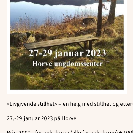
«Livgivende stillhet» – en helg med stillhet og ette
27.-29.januar 2023 på Horve
Pris: 2000,- for enkeltrom (alle får enkeltrom) + 10