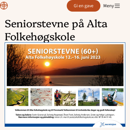
Region
Gi en gave
Meny
Rogaland
Seniorstevne på Alta
Hopp
Folkehøgskole
til
innhold