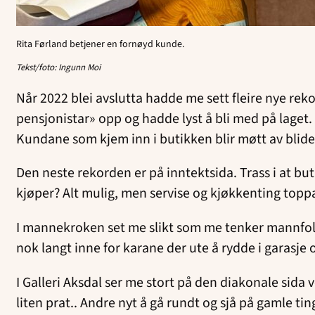
Rita Førland betjener en fornøyd kunde.
Tekst/foto: Ingunn Moi
Når 2022 blei avslutta hadde me sett fleire nye rek
pensjonistar» opp og hadde lyst å bli med på laget. 
Kundane som kjem inn i butikken blir møtt av blid
Den neste rekorden er på inntektsida. Trass i at b
kjøper? Alt mulig, men servise og kjøkkenting topp
I mannekroken set me slikt som me tenker mannfolk k
nok langt inne for karane der ute å rydde i garasje o
I Galleri Aksdal ser me stort på den diakonale sida 
liten prat.. Andre nyt å gå rundt og sjå på gamle