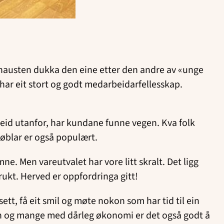
av hausten dukka den eine etter den andre av «unge
e har eit stort og godt medarbeidarfellesskap.
beid utanfor, har kundane funne vegen. Kva folk
møblar er også populært.
. Men vareutvalet har vore litt skralt. Det ligg
brukt. Herved er oppfordringa gitt!
tt, få eit smil og møte nokon som har tid til ein
enn og mange med dårleg økonomi er det også godt å