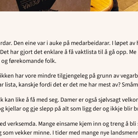
ordar. Den eine var i auke på medarbeidarar. I løpet 
Det har gjort det enklare å få vaktlista til å gå opp. M
e og førekomande folk.
utikken har vore mindre tilgjengeleg på grunn av vegar
ar lista, kanskje fordi det er det me har mest av? Små
an like å få med seg. Damer er også sjølvsagt velkomne
g kjellar og gje slepp på alt som ligg der og ikkje blir 
ved verksemda. Mange einsame kjem inn og treng å bli se
 ting som vekker minne. I tider med mange nye landsm