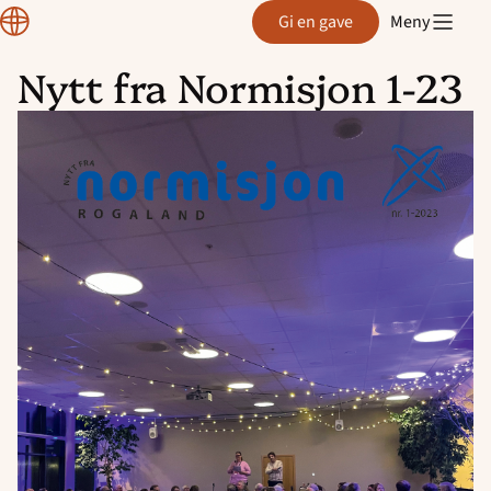
Region
Gi en gave
Meny
Rogaland
Nytt fra Normisjon 1-23
Hopp
til
innhold