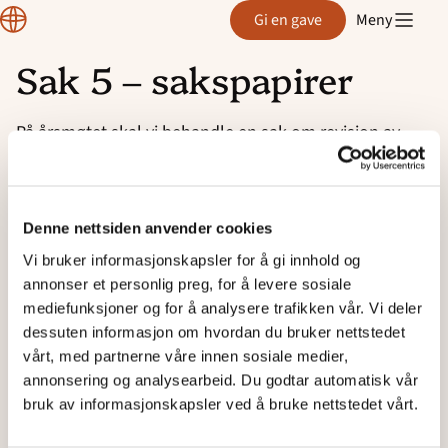
Region
Gi en gave
Meny
Rogaland
Sak 5 – sakspapirer
Hopp
til
På årsmøtet skal vi behandle en sak om revisjon av
innhold
Normisjons lovverk.
Mer informasjon om saken i dokumentet:
«Til
årsmøtene i Normisjon».
Denne nettsiden anvender cookies
Vi bruker informasjonskapsler for å gi innhold og
Vedlegg 1:
Grunnregler for Normisjon
annonser et personlig preg, for å levere sosiale
mediefunksjoner og for å analysere trafikken vår. Vi deler
Vedlegg 2:
Vedtekter for regionene i Normisjon
dessuten informasjon om hvordan du bruker nettstedet
vårt, med partnerne våre innen sosiale medier,
Vedlegg 3:
Vedtekter for fellesskap/menigheter i
annonsering og analysearbeid. Du godtar automatisk vår
Normisjon
bruk av informasjonskapsler ved å bruke nettstedet vårt.
Vedleggene er satt opp i en tabell, hvor det gamle og