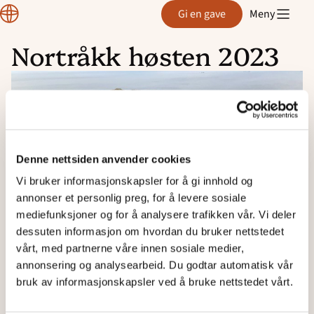
Region
Gi en gave
Meny
Rogaland
Nortråkk høsten 2023
Hopp
til
innhold
Denne nettsiden anvender cookies
Vi bruker informasjonskapsler for å gi innhold og
annonser et personlig preg, for å levere sosiale
mediefunksjoner og for å analysere trafikken vår. Vi deler
dessuten informasjon om hvordan du bruker nettstedet
vårt, med partnerne våre innen sosiale medier,
annonsering og analysearbeid. Du godtar automatisk vår
bruk av informasjonskapsler ved å bruke nettstedet vårt.
Bli med Nortråkk på turer på onsdager i høst!