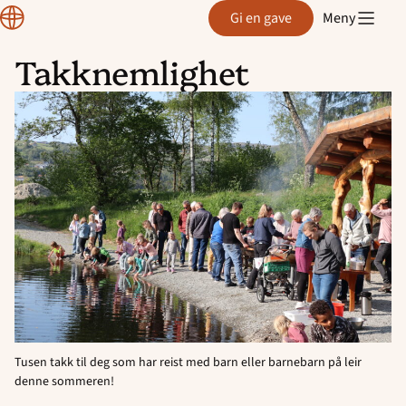
Region
Gi en gave
Meny
Rogaland
Takknemlighet
Hopp
til
innhold
Tusen takk til deg som har reist med barn eller barnebarn på leir
denne sommeren!