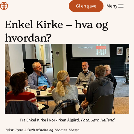
Region
Gi en gave
Meny
Rogaland
Enkel Kirke – hva og
Hopp
hvordan?
til
innhold
Fra Enkel Kirke i Norkirken Ålgård.
Foto: Jørn Helland
Tekst: Tone Julseth Ydstebø og Thomas Thesen