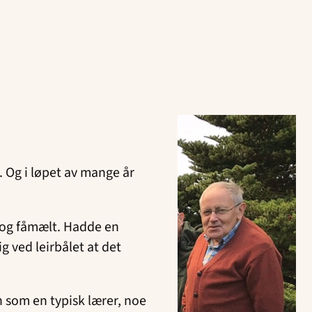
 Og i løpet av mange år
t, og fåmælt. Hadde en
g ved leirbålet at det
n som en typisk lærer, noe