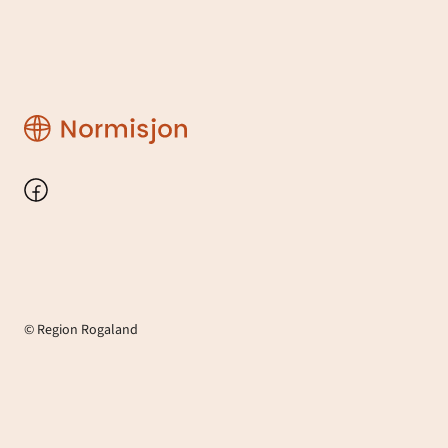
Region
Rogaland
Facebook
© Region Rogaland