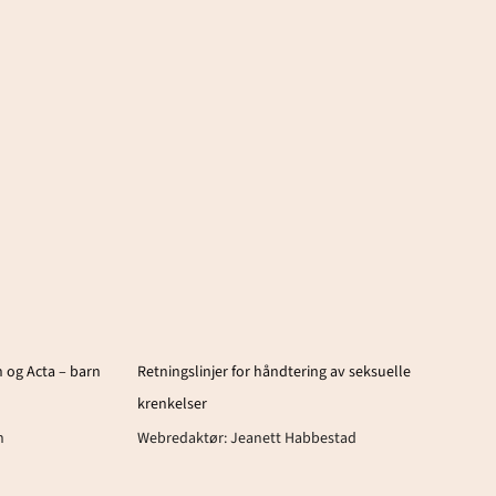
 og Acta – barn
Retningslinjer for håndtering av seksuelle
krenkelser
n
Webredaktør:
Jeanett Habbestad