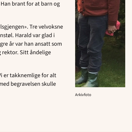
 Han brant for at barn og
alsgjengen». Tre velvoksne
støl. Harald var glad i
ngre år var han ansatt som
g rektor. Sitt åndelige
 er takknemlige for alt
e med begravelsen skulle
Arkivfoto