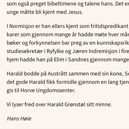
som også preget bibeltimene og talene hans. Det er 
unge måtte bli kjent med Jesus.
I Normisjon er han ellers kjent som fritidspredika
karer som gjennom mange år hadde møte hver måned i
bøker og forkynnelsen bar preg av en kunnskapsrik,
studiesekretær i Ryfylke og Jæren Indremisjon i fire 
hjem hadde han på Elim i Sandnes gjennom mange 
Harald bodde på Austrått sammen med sin kone, Solv
det gode Harald fikk formidle gjennom en lang tjene
gis til Horve Ungdomssenter.
Vi lyser fred over Harald Grønstøl sitt minne.
Hans Høie