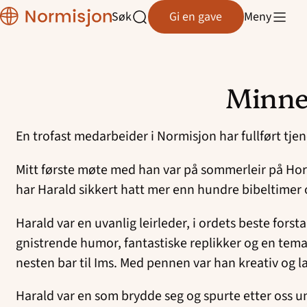
Region
Søk
Gi en gave
Meny
Rogaland
Åpne
søk
Minne
Hopp
til
En trofast medarbeider i Normisjon har fullført tjen
innhold
Mitt første møte med han var på sommerleir på Hor
har Harald sikkert hatt mer enn hundre bibeltimer og
Harald var en uvanlig leirleder, i ordets beste fors
gnistrende humor, fantastiske replikker og en temati
nesten bar til Ims. Med pennen var han kreativ og 
Harald var en som brydde seg og spurte etter oss un