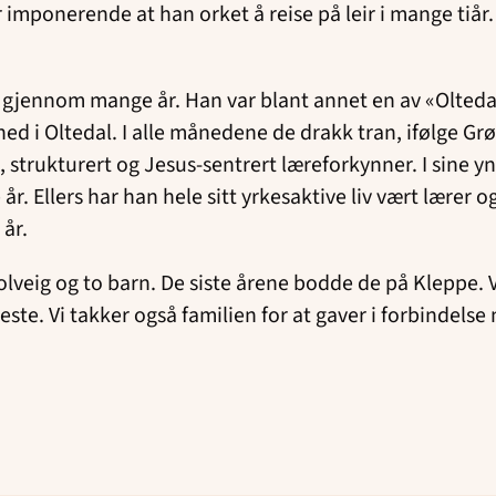
imponerende at han orket å reise på leir i mange tiår.
nt gjennom mange år. Han var blant annet en av «Olted
 Oltedal. I alle månedene de drakk tran, ifølge Grøn
 strukturert og Jesus-sentrert læreforkynner. I sine y
år. Ellers har han hele sitt yrkesaktive liv vært lærer o
år.
eig og to barn. De siste årene bodde de på Kleppe. Vi
ste. Vi takker også familien for at gaver i forbindels