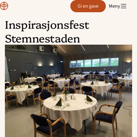
Region
Gi en gave
Meny
Rogaland
Inspirasjonsfest
Hopp
Stemnestaden
til
innhold