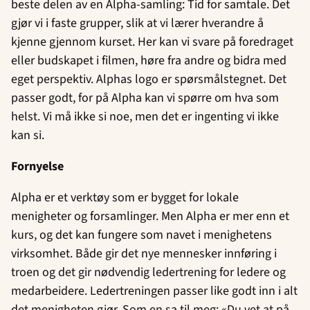
beste delen av en Alpha-samling: Tid for samtale. Det
gjør vi i faste grupper, slik at vi lærer hverandre å
kjenne gjennom kurset. Her kan vi svare på foredraget
eller budskapet i filmen, høre fra andre og bidra med
eget perspektiv. Alphas logo er spørsmålstegnet. Det
passer godt, for på Alpha kan vi spørre om hva som
helst. Vi må ikke si noe, men det er ingenting vi ikke
kan si.
Fornyelse
Alpha er et verktøy som er bygget for lokale
menigheter og forsamlinger. Men Alpha er mer enn et
kurs, og det kan fungere som navet i menighetens
virksomhet. Både gir det nye mennesker innføring i
troen og det gir nødvendig ledertrening for ledere og
medarbeidere. Ledertreningen passer like godt inn i alt
det menigheten gjør. Som en sa til meg: «Du vet at på