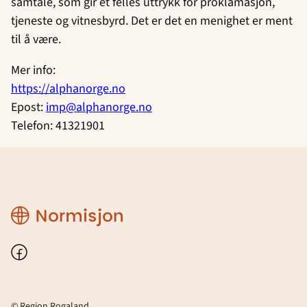
samtale, som gir et felles uttrykk for proklamasjon,
tjeneste og vitnesbyrd. Det er det en menighet er ment
til å være.
Mer info:
https://alphanorge.no
Epost:
imp@alphanorge.no
Telefon: 41321901
Region
Rogaland
Facebook
© Region Rogaland