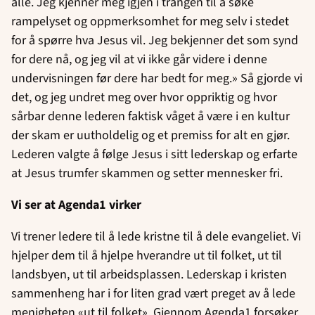
alle. Jeg kjenner meg igjen i trangen til å søke
rampelyset og oppmerksomhet for meg selv i stedet
for å spørre hva Jesus vil. Jeg bekjenner det som synd
for dere nå, og jeg vil at vi ikke går videre i denne
undervisningen før dere har bedt for meg.» Så gjorde vi
det, og jeg undret meg over hvor oppriktig og hvor
sårbar denne lederen faktisk våget å være i en kultur
der skam er uutholdelig og et premiss for alt en gjør.
Lederen valgte å følge Jesus i sitt lederskap og erfarte
at Jesus trumfer skammen og setter mennesker fri.
Vi ser at Agenda1 virker
Vi trener ledere til å lede kristne til å dele evangeliet. Vi
hjelper dem til å hjelpe hverandre ut til folket, ut til
landsbyen, ut til arbeidsplassen. Lederskap i kristen
sammenheng har i for liten grad vært preget av å lede
menigheten «ut til folket». Gjennom Agenda1 forsøker