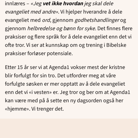
innlæres –
«Jeg
vet ikke
hvordan
jeg skal dele
evangeliet med andre»
. Vi hjelper hverandre å dele
evangeliet med
ord
, gjennom
godhetshandlinger
og
gjennom
helbredelse og bønn for syke
. Det finnes flere
praksiser og flere språk for å dele evangeliet enn det vi
ofte tror. Vi ser at kunnskap om og trening i Bibelske
praksiser forløser potensiale.
Etter 15 år ser vi at Agenda1 vokser mest der kristne
blir forfulgt for sin tro. Det utfordrer meg at våre
forfulgte søsken er mer opptatt av å dele evangeliet
enn det vi «i vesten» er. Jeg tror og ber om at Agenda1
kan være med på å sette en ny dagsorden også her
«hjemme». Vi trenger det.