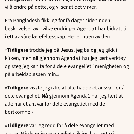
vi å endre på dette, og vi ser at det virker.
Fra Bangladesh fikk jeg for få dager siden noen
beskrivelser av hvilke endringer Agenda1 har bidratt til
i ett av våre lærefellesskap. Her er noen av dem:
«
Tidligere
trodde jeg på Jesus, jeg ba og jeg gikk i
kirken, men
nå
gjennom Agenda1 har jeg lært verktøy
og steg jeg kan ta for å dele evangeliet i menigheten og
på arbeidsplassen min.»
«
Tidligere
visste jeg ikke at alle hadde et ansvar for å
dele evangeliet.
Nå
gjennom Agenda1 har jeg lært at
alle har et ansvar for dele evangeliet med de
bortkomne.»
«
Tidligere
var jeg redd for å dele evangeliet med
andre.
Nå
deler jeg evangeliet slik jeg har lært på