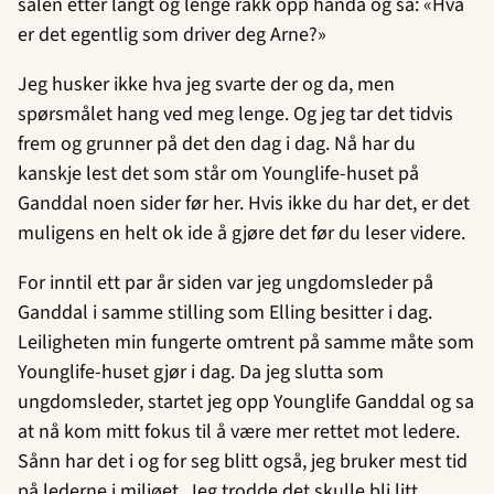
salen etter langt og lenge rakk opp hånda og sa: «Hva
er det egentlig som driver deg Arne?»
Jeg husker ikke hva jeg svarte der og da, men
spørsmålet hang ved meg lenge. Og jeg tar det tidvis
frem og grunner på det den dag i dag. Nå har du
kanskje lest det som står om Younglife-huset på
Ganddal noen sider før her. Hvis ikke du har det, er det
muligens en helt ok ide å gjøre det før du leser videre.
For inntil ett par år siden var jeg ungdomsleder på
Ganddal i samme stilling som Elling besitter i dag.
Leiligheten min fungerte omtrent på samme måte som
Younglife-huset gjør i dag. Da jeg slutta som
ungdomsleder, startet jeg opp Younglife Ganddal og sa
at nå kom mitt fokus til å være mer rettet mot ledere.
Sånn har det i og for seg blitt også, jeg bruker mest tid
på lederne i miljøet. Jeg trodde det skulle bli litt