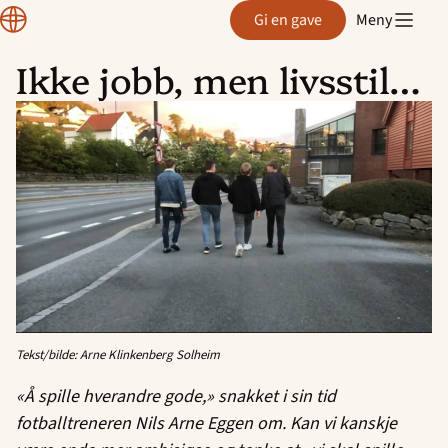
Region
Gi en gave
Meny
Rogaland
Ikke jobb, men livsstil…
Hopp
til
innhold
Tekst/bilde: Arne Klinkenberg Solheim
«Å spille hverandre gode,» snakket i sin tid
fotballtreneren Nils Arne Eggen om. Kan vi kanskje