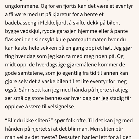
ungdommene. Og for en fjortis kan det være et eventyr
å få være med ut på kjøretur for å hente et
badebasseng i Flekkefjord, å skifte dekk på bilen,
bygge vedskjul, rydde garasjen hjemme eller å pante
flasker i den sinnsykt kule panteautomaten hvor du
kan kaste hele sekken på en gang oppi et høl. Jeg gjør
ting hver dag som jeg kan ta med meg noen på. Og
midt oppi de hverdagslige gjøremålene kommer de
gode samtalene, som jo egentlig fra tid til annen kan
gjøre selv det å vaske bilen til et lite eventyr for meg
også. Sånn sett kan jeg med hånda på hjerte si at jeg
ser små og store bønnesvar hver dag der jeg stadig får
oppleve å være til velsignelse.
“Blir du ikke sliten?” spør folk ofte. Til det kan jeg med
hånden på hjertet si at det blir man. Men sliten blir
man vel av det meste? Dessuten har jeg lett for å i den