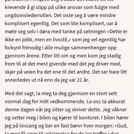
krevende å gi slipp på ulike ansvar som fulgte med
ungdomslederrollen. Det viste seg å være mindre
komplisert egentlig. Det som ble komplisert, var å
møte seg selv i døra med tanke på setningen «Dette er
ikke en jobb, men en livsstil,» som jeg vel egentlig har
forkynt frimodig i alle mulige sammenhenger opp
gjennom årene. Etter litt om og men kom jeg stadig
frem til at det mest givende med det jeg driver med,
skjer på veien fra det ene til det andre. Det ser bare litt
annerledes ut nå enn da jeg var 21 år.
Med det sagt, la meg ta deg gjennom en stort sett
normal dag for mitt vedkommende. La oss ta akkurat
denne dagen når jeg sitter og skriver dette. Jeg våkner
og setter meg i bilen og kjører til kontoret. I bilen hører
jeg på lovsang og ber en fast bønn hver morgen: «Gud,
la meg få være til velsignelse for de jeg treffer i dag.