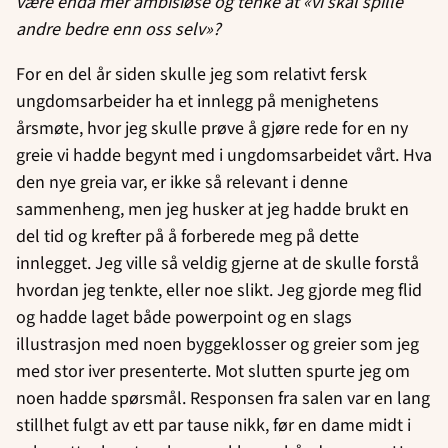
være enda mer ambisiøse og tenke at «vi skal spille
andre bedre enn oss selv»?
For en del år siden skulle jeg som relativt fersk
ungdomsarbeider ha et innlegg på menighetens
årsmøte, hvor jeg skulle prøve å gjøre rede for en ny
greie vi hadde begynt med i ungdomsarbeidet vårt. Hva
den nye greia var, er ikke så relevant i denne
sammenheng, men jeg husker at jeg hadde brukt en
del tid og krefter på å forberede meg på dette
innlegget. Jeg ville så veldig gjerne at de skulle forstå
hvordan jeg tenkte, eller noe slikt. Jeg gjorde meg flid
og hadde laget både powerpoint og en slags
illustrasjon med noen byggeklosser og greier som jeg
med stor iver presenterte. Mot slutten spurte jeg om
noen hadde spørsmål. Responsen fra salen var en lang
stillhet fulgt av ett par tause nikk, før en dame midt i