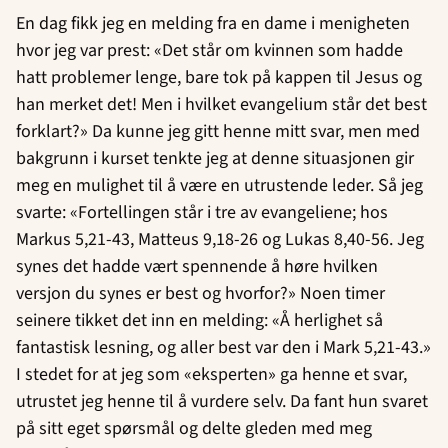
En dag fikk jeg en melding fra en dame i menigheten
hvor jeg var prest: «Det står om kvinnen som hadde
hatt problemer lenge, bare tok på kappen til Jesus og
han merket det! Men i hvilket evangelium står det best
forklart?» Da kunne jeg gitt henne mitt svar, men med
bakgrunn i kurset tenkte jeg at denne situasjonen gir
meg en mulighet til å være en utrustende leder. Så jeg
svarte: «Fortellingen står i tre av evangeliene; hos
Markus 5,21-43, Matteus 9,18-26 og Lukas 8,40-56. Jeg
synes det hadde vært spennende å høre hvilken
versjon du synes er best og hvorfor?» Noen timer
seinere tikket det inn en melding: «Å herlighet så
fantastisk lesning, og aller best var den i Mark 5,21-43.»
I stedet for at jeg som «eksperten» ga henne et svar,
utrustet jeg henne til å vurdere selv. Da fant hun svaret
på sitt eget spørsmål og delte gleden med meg