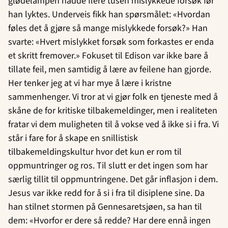
glødelampen hadde flere tusen mislykkede forsøk før
han lyktes. Underveis fikk han spørsmålet: «Hvordan
føles det å gjøre så mange mislykkede forsøk?» Han
svarte: «Hvert mislykket forsøk som forkastes er enda
et skritt fremover.» Fokuset til Edison var ikke bare å
tillate feil, men samtidig å lære av feilene han gjorde.
Her tenker jeg at vi har mye å lære i kristne
sammenhenger. Vi tror at vi gjør folk en tjeneste med å
skåne de for kritiske tilbakemeldinger, men i realiteten
fratar vi dem muligheten til å vokse ved å ikke si i fra. Vi
står i fare for å skape en snillistisk
tilbakemeldingskultur hvor det kun er rom til
oppmuntringer og ros. Til slutt er det ingen som har
særlig tillit til oppmuntringene. Det går inflasjon i dem.
Jesus var ikke redd for å si i fra til disiplene sine. Da
han stilnet stormen på Gennesaretsjøen, sa han til
dem: «Hvorfor er dere så redde? Har dere ennå ingen