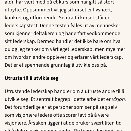
aldri har vært med på et kurs som har gitt så stort
utbytte. Oppsummert vil jeg si kurset er livsnært,
konkret og utfordrende. Sentralt i kurset står en
lederskapstest. Denne testen fylles ut av mennesker
som kjenner deltakeren og har erfart vedkommende
sitt lederskap. Dermed handler det ikke bare om hva
du og jeg tenker om vårt eget lederskap, men mye mer
om hvordan andre opplever og erfarer vårt lederskap.
Det er et spennende grunnlag å utvikle oss på.
Utruste til å utvikle seg
Utrustende lederskap handler om å utruste andre til å
utvikle seg. Et sentralt begrep i dette arbeidet er
visjon
.
Det forunderlige er at personer som ser på seg selv
som visjonære ledere ofte scorer lavt på å være
visjonære. Årsaken ligger i at de bruker svært liten tid
på å dele sin visjon med andre. De bærer den inni seg