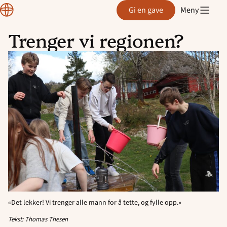
Region
Gi en gave
Meny
Rogaland
Trenger vi regionen?
Hopp
til
innhold
«Det lekker! Vi trenger alle mann for å tette, og fylle opp.»
Tekst: Thomas Thesen