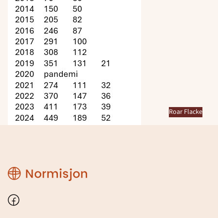
Roar Flacke
Region
Rogaland
Facebook