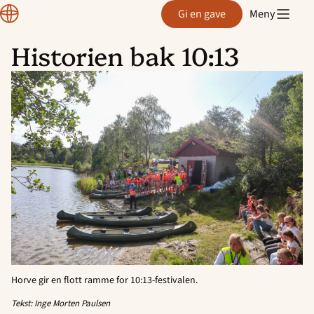
Region
Gi en gave
Meny
Rogaland
Historien bak 10:13
Hopp
til
innhold
Horve gir en flott ramme for 10:13-festivalen.
Tekst: Inge Morten Paulsen