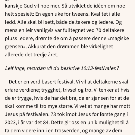
kanskje Gud vil noe mer. Så utviklet de idéen om noe
helt spesielt: En egen uke for tweens. Kvalitet i alle
ledd. Alle skal bli sett, både deltakere og ledere. Og
mens en leir vanligvis var fulltegnet ved 70 deltakere
pluss ledere, drømte de om å passere denne «magiske
grensen». Akkurat den drømmen ble virkelighet
allerede det tredje året.
Leif Inge, hvordan vil du beskrive 10:13-festivalen?
– Det er en verdibasert festival. Vi vil at deltakerne skal
erfare verdiene; trygghet, trivsel og tro. Vi tenker at hvis
de er trygge, hvis de har det bra, da er sjansen for at de
skal komme til tro mye større. Vi vet at mange har møtt
Jesus på festivalen. 73 tok imot Jesus for første gang i
2023, i år var det 84. Dette gir oss en unik mulighet til å
ta dem videre inn i en trosverden, og mange av dem