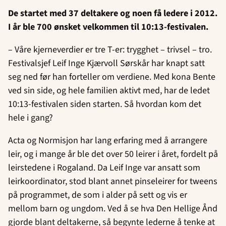
De startet med 37 deltakere og noen få ledere i 2012.
I år ble 700 ønsket velkommen til 10:13-festivalen.
– Våre kjerneverdier er tre T-er: trygghet – trivsel – tro.
Festivalsjef Leif Inge Kjærvoll Sørskår har knapt satt
seg ned før han forteller om verdiene. Med kona Bente
ved sin side, og hele familien aktivt med, har de ledet
10:13-festivalen siden starten. Så hvordan kom det
hele i gang?
Acta og Normisjon har lang erfaring med å arrangere
leir, og i mange år ble det over 50 leirer i året, fordelt på
leirstedene i Rogaland. Da Leif Inge var ansatt som
leirkoordinator, stod blant annet pinseleirer for tweens
på programmet, de som i alder på sett og vis er
mellom barn og ungdom. Ved å se hva Den Hellige Ånd
gjorde blant deltakerne, så begynte lederne å tenke at