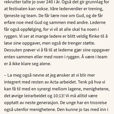
rekrutter talte jo over 240 i år. Også det gir grunnlag for
at festivalen kan vokse. Våre lederverdier er trening,
tjeneste og team. De får lære noe om Gud, og de får
erfare noe med Gud og sammen med andre. Lederne
får også oppfølging, for vi vil at alle skal ha noen i
ryggen. Vi ser at mange ledere er blitt veldig flinke til å
løse sine oppgaver, men også de trenger støtte.
Dessuten prøver vi å få til at lederne gjør sine oppgaver
enten sammen eller med noen i ryggen. Å være i team
er å ikke klare seg alene.
– La meg også nevne at jeg ønsker at vi blir mer
integrert med resten av Acta-arbeidet. Tenk på hva vi
kan få til med en synergi mellom lagene, menighetene,
det øvrige leirarbeidet og 10:13! Vi må alltid være
opptatt av neste generasjon. De unge har en trosreise
også utenfor menighetene. Den kunne jo tas med inn i