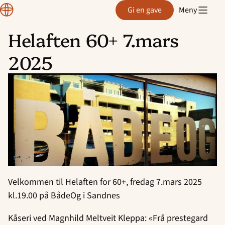
Region
Gi en gave
Meny
Rogaland
Helaften 60+ 7.mars
Hopp
2025
til
innhold
Velkommen til Helaften for 60+, fredag 7.mars 2025
kl.19.00 på BådeOg i Sandnes
Kåseri ved Magnhild Meltveit Kleppa: «Frå prestegard