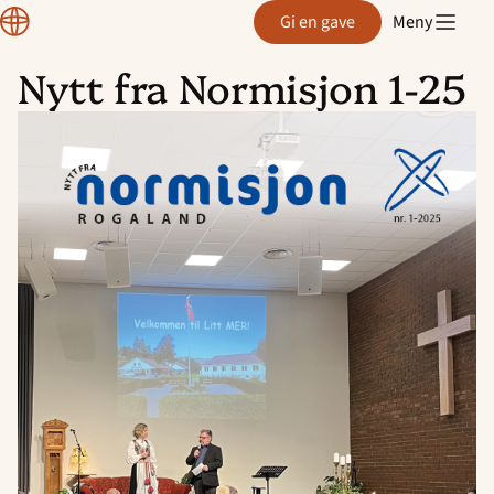
Region
Gi en gave
Meny
Rogaland
Nytt fra Normisjon 1-25
Hopp
til
innhold