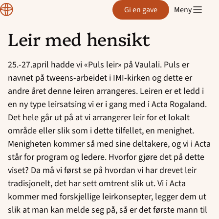
Region
Gi en gave
Meny
Rogaland
Leir med hensikt
Hopp
til
25.-27.april hadde vi «Puls leir» på Vaulali. Puls er
innhold
navnet på tweens-arbeidet i IMI-kirken og dette er
andre året denne leiren arrangeres. Leiren er et ledd i
en ny type leirsatsing vi er i gang med i Acta Rogaland.
Det hele går ut på at vi arrangerer leir for et lokalt
område eller slik som i dette tilfellet, en menighet.
Menigheten kommer så med sine deltakere, og vi i Acta
står for program og ledere. Hvorfor gjøre det på dette
viset? Da må vi først se på hvordan vi har drevet leir
tradisjonelt, det har sett omtrent slik ut. Vi i Acta
kommer med forskjellige leirkonsepter, legger dem ut
slik at man kan melde seg på, så er det første mann til