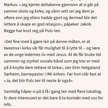
Markus. «Jeg kjente deltakerne gjennom at vi går på
samme skole og kirke, og sånn sett ser jeg dem jo
oftere enn jeg ellers hadde gjort og dermed blir det
lettere å skape en god relasjon», påpeker Jakob.
Begge har kost seg på Puls-leir.
«Det fine med å gjøre leir på denne måten, er at
tweensa i kirka vår får mulighet til å lytte til – og lære
av de unge ledernes liv med Jesus. At de får bruke tid
sammen og styrket sosiale bånd som jeg tror er med
på å knytte dem tettere til kirka», sier Eirin Helgaland
Sørheim, barnepastor i IMI-kirken. Før hun slår fast at
«Ja, det blir Puls leir til neste år også».
Samtidig håper vi på å få i gang leir med flere lokallag.
Er dere interessert er det bare å ta kontakt med oss for
info.