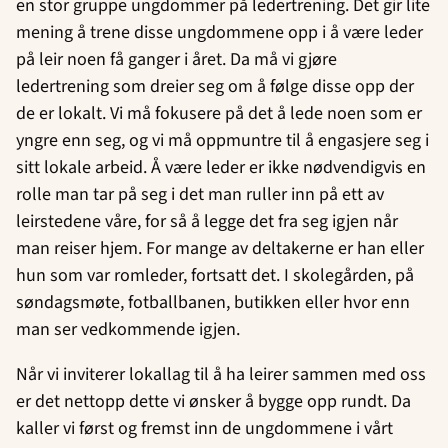
en stor gruppe ungdommer på ledertrening. Det gir lite
mening å trene disse ungdommene opp i å være leder
på leir noen få ganger i året. Da må vi gjøre
ledertrening som dreier seg om å følge disse opp der
de er lokalt. Vi må fokusere på det å lede noen som er
yngre enn seg, og vi må oppmuntre til å engasjere seg i
sitt lokale arbeid. Å være leder er ikke nødvendigvis en
rolle man tar på seg i det man ruller inn på ett av
leirstedene våre, for så å legge det fra seg igjen når
man reiser hjem. For mange av deltakerne er han eller
hun som var romleder, fortsatt det. I skolegården, på
søndagsmøte, fotballbanen, butikken eller hvor enn
man ser vedkommende igjen.
Når vi inviterer lokallag til å ha leirer sammen med oss
er det nettopp dette vi ønsker å bygge opp rundt. Da
kaller vi først og fremst inn de ungdommene i vårt