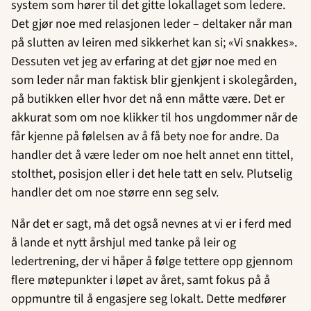
system som hører til det gitte lokallaget som ledere.
Det gjør noe med relasjonen leder – deltaker når man
på slutten av leiren med sikkerhet kan si; «Vi snakkes».
Dessuten vet jeg av erfaring at det gjør noe med en
som leder når man faktisk blir gjenkjent i skolegården,
på butikken eller hvor det nå enn måtte være. Det er
akkurat som om noe klikker til hos ungdommer når de
får kjenne på følelsen av å få bety noe for andre. Da
handler det å være leder om noe helt annet enn tittel,
stolthet, posisjon eller i det hele tatt en selv. Plutselig
handler det om noe større enn seg selv.
Når det er sagt, må det også nevnes at vi er i ferd med
å lande et nytt årshjul med tanke på leir og
ledertrening, der vi håper å følge tettere opp gjennom
flere møtepunkter i løpet av året, samt fokus på å
oppmuntre til å engasjere seg lokalt. Dette medfører