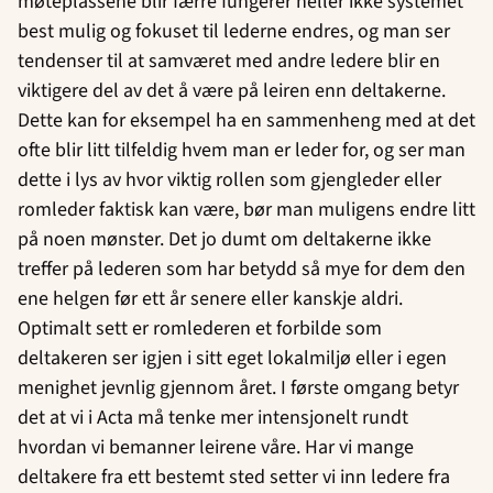
møteplassene blir færre fungerer heller ikke systemet
best mulig og fokuset til lederne endres, og man ser
tendenser til at samværet med andre ledere blir en
viktigere del av det å være på leiren enn deltakerne.
Dette kan for eksempel ha en sammenheng med at det
ofte blir litt tilfeldig hvem man er leder for, og ser man
dette i lys av hvor viktig rollen som gjengleder eller
romleder faktisk kan være, bør man muligens endre litt
på noen mønster. Det jo dumt om deltakerne ikke
treffer på lederen som har betydd så mye for dem den
ene helgen før ett år senere eller kanskje aldri.
Optimalt sett er romlederen et forbilde som
deltakeren ser igjen i sitt eget lokalmiljø eller i egen
menighet jevnlig gjennom året. I første omgang betyr
det at vi i Acta må tenke mer intensjonelt rundt
hvordan vi bemanner leirene våre. Har vi mange
deltakere fra ett bestemt sted setter vi inn ledere fra