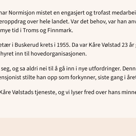
ar Normisjon mistet en engasjert og trofast medarbei
ppdrag over hele landet. Var det behov, var han anven
 mye tid i Troms og Finnmark.
ær i Buskerud krets i 1955. Da var Kåre Vølstad 23 å
hyret inn til hovedorganisasjonen.
ok seg, og sa aldri nei til å gå inn i nye utfordringer.
sjonist stilte han opp som forkynner, siste gang i åre
Kåre Vølstads tjeneste, og vi lyser fred over hans minn