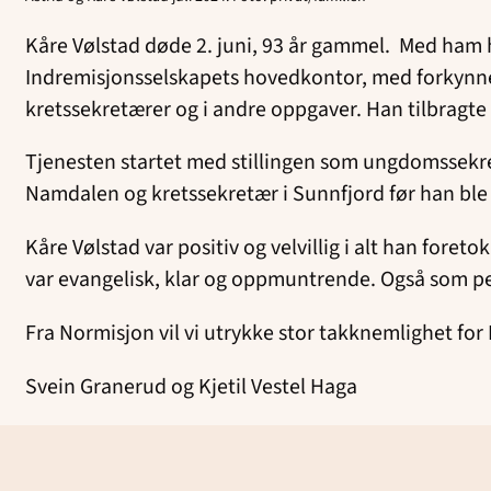
Kåre Vølstad døde 2. juni, 93 år gammel. Med ham h
Indremisjonsselskapets hovedkontor, med forkynnero
kretssekretærer og i andre oppgaver. Han tilbragte
Tjenesten startet med stillingen som ungdomssekret
Namdalen og kretssekretær i Sunnfjord før han ble 
Kåre Vølstad var positiv og velvillig i alt han foret
var evangelisk, klar og oppmuntrende. Også som pen
Fra Normisjon vil vi utrykke stor takknemlighet for 
Svein Granerud og Kjetil Vestel Haga