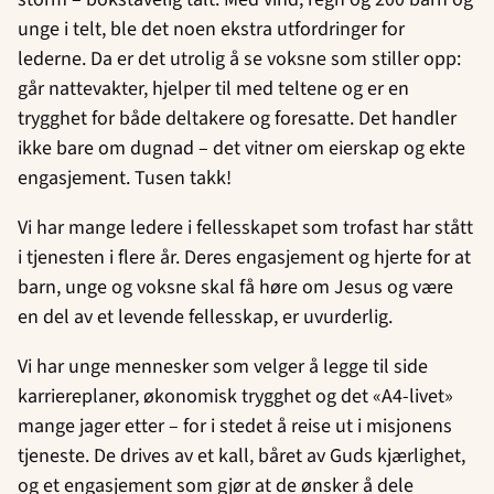
unge i telt, ble det noen ekstra utfordringer for
lederne. Da er det utrolig å se voksne som stiller opp:
går nattevakter, hjelper til med teltene og er en
trygghet for både deltakere og foresatte. Det handler
ikke bare om dugnad – det vitner om eierskap og ekte
engasjement. Tusen takk!
Vi har mange ledere i fellesskapet som trofast har stått
i tjenesten i flere år. Deres engasjement og hjerte for at
barn, unge og voksne skal få høre om Jesus og være
en del av et levende fellesskap, er uvurderlig.
Vi har unge mennesker som velger å legge til side
karriereplaner, økonomisk trygghet og det «A4-livet»
mange jager etter – for i stedet å reise ut i misjonens
tjeneste. De drives av et kall, båret av Guds kjærlighet,
og et engasjement som gjør at de ønsker å dele