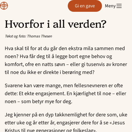
Region
Gi en gave
Meny
Rogaland
Hvorfor i all verden?
Hopp
til
Tekst og foto: Thomas Thesen
innhold
Hva skal til for at du går den ekstra mila sammen med
noen? Hva får deg til å legge bort egne behov og
komfort, ofre en natts søvn – eller gi tusenvis av kroner
til noe du ikke er direkte i berøring med?
Svarene kan være mange, men fellesnevneren er ofte
dette: Et ekte engasjement. En kjærlighet til noe – eller
noen – som betyr mye for deg.
Jeg kjenner på en dyp takknemlighet for dere som, uke
etter uke og år etter år, engasjerer dere for å se «Jesus
Kristus til nye generasjoner og folkeslag».