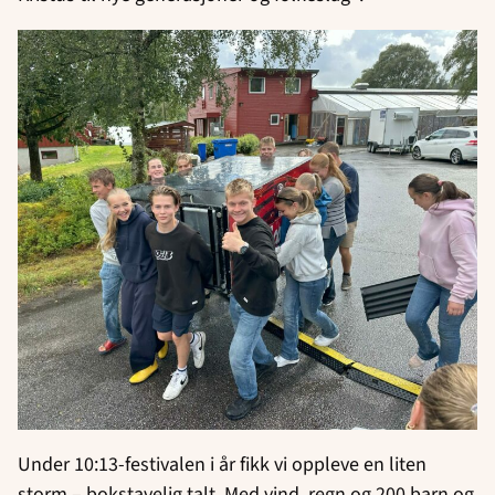
Under 10:13-festivalen i år fikk vi oppleve en liten
storm – bokstavelig talt. Med vind, regn og 200 barn og