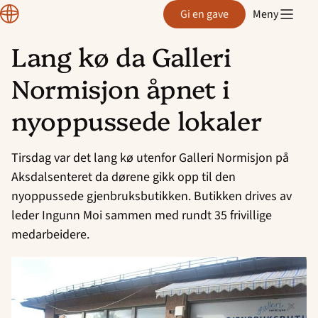
Region
Gi en gave
Meny
Rogaland
Lang kø da Galleri
Hopp
Normisjon åpnet i
til
innhold
nyoppussede lokaler
Tirsdag var det lang kø utenfor Galleri Normisjon på
Aksdalsenteret da dørene gikk opp til den
nyoppussede gjenbruksbutikken. Butikken drives av
leder Ingunn Moi sammen med rundt 35 frivillige
medarbeidere.