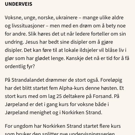
UNDERVEIS
Voksne, unge, norske, ukrainere – mange ulike aldre
og livssituasjoner – men med en drøm om å bety noe
for andre. Slik høres det ut når ledere forteller om sin
undring. Jesus har bedt sine disipler om å gjøre
disipler. Det kan føre til at lokale ildsjeler vil blåse liv i
glør som har glødet lenge. Kanskje det nå er tid for å få
ordentlig fyr?
På Strandalandet drømmer de stort også. Foreløpig
har det blitt startet fem Alpha-kurs denne høsten. Et
stort kurs med om lag 25 deltakere på Forsand. På
Jørpeland er det i gang kurs for voksne både i
Jørpeland menighet og i Norkirken Strand.
For ungdom har Norkirken Strand startet flere kurs
som bruker den splitter nye undervisningsserien