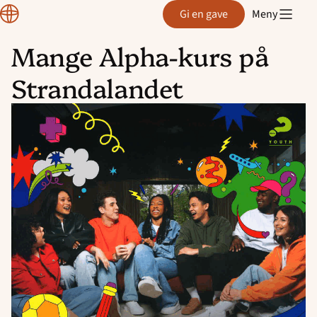
Region
Gi en gave
Meny
Rogaland
Mange Alpha-kurs på
Hopp
Strandalandet
til
innhold