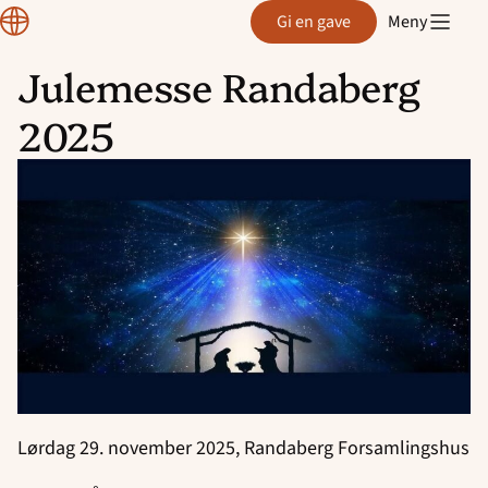
Region
Gi en gave
Meny
Rogaland
Julemesse Randaberg
Hopp
2025
til
innhold
Lørdag 29. november 2025, Randaberg Forsamlingshus