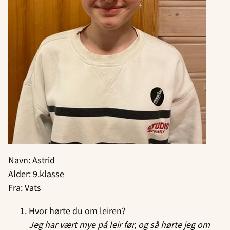
Navn: Astrid
Alder: 9.klasse
Fra: Vats
Hvor hørte du om leiren?
Jeg har vært mye på leir før, og så hørte jeg om