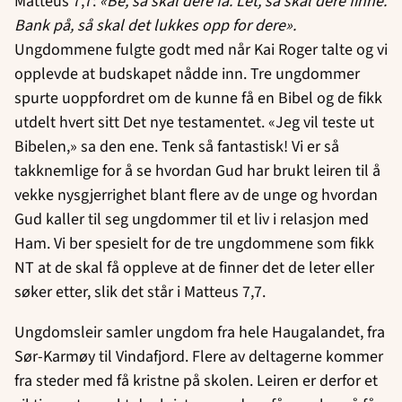
Matteus 7,7:
«Be, så skal dere få. Let, så skal dere finne.
Bank på, så skal det lukkes opp for dere».
Ungdommene fulgte godt med når Kai Roger talte og vi
opplevde at budskapet nådde inn. Tre ungdommer
spurte uoppfordret om de kunne få en Bibel og de fikk
utdelt hvert sitt Det nye testamentet. «Jeg vil teste ut
Bibelen,» sa den ene. Tenk så fantastisk! Vi er så
takknemlige for å se hvordan Gud har brukt leiren til å
vekke nysgjerrighet blant flere av de unge og hvordan
Gud kaller til seg ungdommer til et liv i relasjon med
Ham. Vi ber spesielt for de tre ungdommene som fikk
NT at de skal få oppleve at de finner det de leter eller
søker etter, slik det står i Matteus 7,7.
Ungdomsleir samler ungdom fra hele Haugalandet, fra
Sør-Karmøy til Vindafjord. Flere av deltagerne kommer
fra steder med få kristne på skolen. Leiren er derfor et