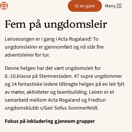
Region
Gi en gave
Meny
Rogaland
Fem på ungdomsleir
Hopp
til
Leirsesongen er i gang i Acta Rogaland! To
innhold
ungdomsleirer er gjennomført og nå står fire
adventsleirer for tur.
Denne helgen har det vært ungdomsleir for
8.-10.klasse på Stemnestaden. 47 supre ungdommer
og 14 fantastiske ledere tilbragte helgen på en leir fylt
av møter, aktiviteter og teambuilding. Leiren er et
samarbeid mellom Acta Rogaland og Fredtun
ungdomsklubb v/Geir Sofus Sommerfeldt.
Fokus på inkludering gjennom grupper