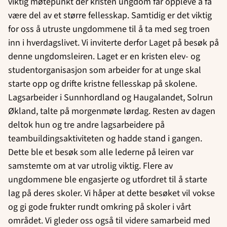
viktig møtepunkt der kristen ungdom får oppleve å få
være del av et større fellesskap. Samtidig er det viktig
for oss å utruste ungdommene til å ta med seg troen
inn i hverdagslivet. Vi inviterte derfor Laget på besøk på
denne ungdomsleiren. Laget er en kristen elev- og
studentorganisasjon som arbeider for at unge skal
starte opp og drifte kristne fellesskap på skolene.
Lagsarbeider i Sunnhordland og Haugalandet, Solrun
Økland, talte på morgenmøte lørdag. Resten av dagen
deltok hun og tre andre lagsarbeidere på
teambuildingsaktiviteten og hadde stand i gangen.
Dette ble et besøk som alle lederne på leiren var
samstemte om at var utrolig viktig. Flere av
ungdommene ble engasjerte og utfordret til å starte
lag på deres skoler. Vi håper at dette besøket vil vokse
og gi gode frukter rundt omkring på skoler i vårt
området. Vi gleder oss også til videre samarbeid med