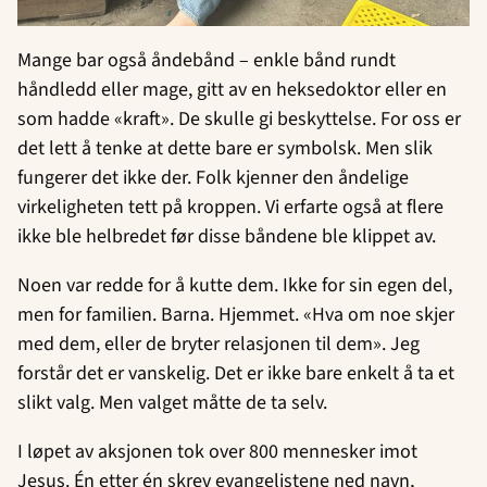
Mange bar også åndebånd – enkle bånd rundt
håndledd eller mage, gitt av en heksedoktor eller en
som hadde «kraft». De skulle gi beskyttelse. For oss er
det lett å tenke at dette bare er symbolsk. Men slik
fungerer det ikke der. Folk kjenner den åndelige
virkeligheten tett på kroppen. Vi erfarte også at flere
ikke ble helbredet før disse båndene ble klippet av.
Noen var redde for å kutte dem. Ikke for sin egen del,
men for familien. Barna. Hjemmet. «Hva om noe skjer
med dem, eller de bryter relasjonen til dem». Jeg
forstår det er vanskelig. Det er ikke bare enkelt å ta et
slikt valg. Men valget måtte de ta selv.
I løpet av aksjonen tok over 800 mennesker imot
Jesus. Én etter én skrev evangelistene ned navn,