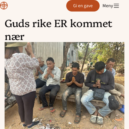
Region
Gi en gave
Meny
Rogaland
Guds rike ER kommet
Hopp
nær
til
innhold