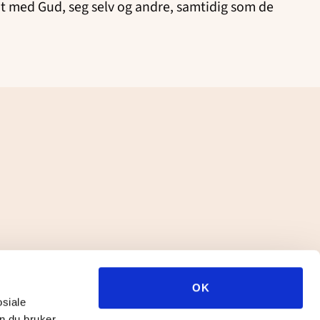
nt med Gud, seg selv og andre, samtidig som de
OK
osiale
n du bruker