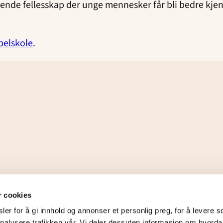
erende fellesskap der unge mennesker får bli bedre kje
belskole
.
r cookies
er for å gi innhold og annonser et personlig preg, for å levere s
nalysere trafikken vår. Vi deler dessuten informasjon om hvorda