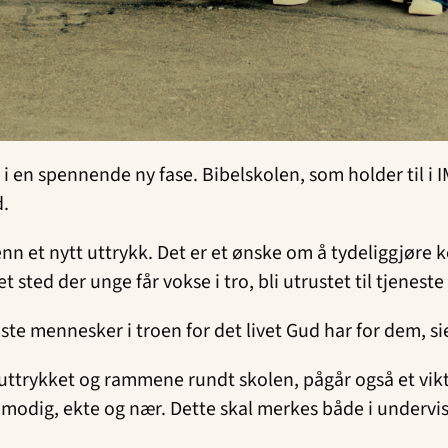
 i en spennende ny fase. Bibelskolen, som holder til i I
d.
nn et nytt uttrykk. Det er et ønske om å tydeliggjøre 
 sted der unge får vokse i tro, bli utrustet til tjenes
ruste mennesker i troen for det livet Gud har for dem,
uttrykket og rammene rundt skolen, pågår også et vikti
 modig, ekte og nær. Dette skal merkes både i underv