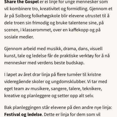
Share the Gospel
er ei linje for unge mennesker som
vil kombinere tro, kreativitet og formidling. Gjennom et
år på Solborg folkehøgskole blir elevene utrustet til å
dele troen sin frimodig og bruke talentene sine, på
scenen, i klasserommet, over en kaffekopp og på
sosiale medier.
Gjennom arbeid med musikk, drama, dans, visuell
kunst, tale og ledelse får de praktiske verktøy for å nå
mennesker med verdens beste budskap.
I løpet av året drar linja på flere turnéer til kristne
videregående skoler og ungdomsklubber. Vi tar med
eget team av musikere, sangere, talere, teknikere,
kreative og planleggere og setter opp alt selv.
Bak planleggingen står elevene på den andre nye linja:
Festival og ledelse
. Dette er linja for dem som vil