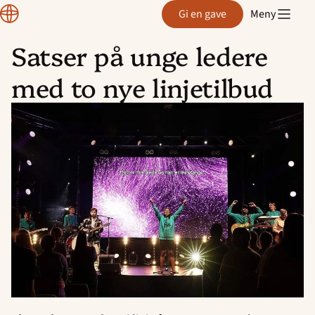
Region
Gi en gave
Meny
Rogaland
Satser på unge ledere
Hopp
med to nye linjetilbud
til
innhold