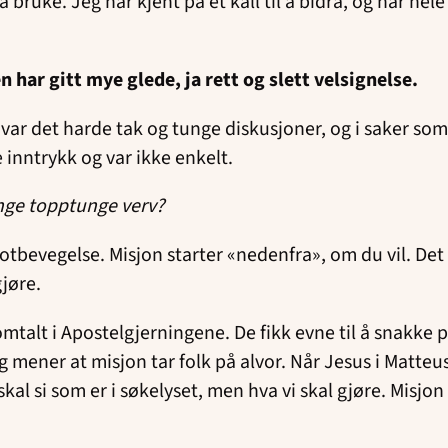
 bruke. Jeg har kjent på et kall til å bidra, og har hel
n har gitt mye glede, ja rett og slett velsignelse.
sen var det harde tak og tunge diskusjoner, og i saker
 inntrykk og var ikke enkelt.
nge topptunge verv?
tbevegelse. Misjon starter «nedenfra», om du vil. Det har
gjøre.
talt i Apostelgjerningene. De fikk evne til å snakke p
g mener at misjon tar folk på alvor. Når Jesus i Matteu
i skal si som er i søkelyset, men hva vi skal gjøre. Misj