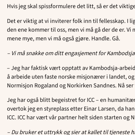
Hvis jeg skal spissformulere det litt, så er det vikti
Det er viktig at vi inviterer folk inn til fellesskap.
den ene kommer til oss, men vi må gå der de er. Vi m
mene mye, men vi må også gjøre. Handle. Gå.
– Vi må snakke om ditt engasjement for Kambodsja. 
– Jeg har faktisk vært opptatt av Kambodsja-arbeid
å arbeide uten faste norske misjonærer i landet, og
Normisjon Rogaland og Norkirken Sandnes. Nå ser
Jeg har også blitt begeistret for ICC – en humanitær
overtok jeg en styreplass etter Einar Larsen, da han
ICC. ICC har vært vår partner helt siden starten og 
– Du bruker et uttrykk og sier at kallet til tjeneste