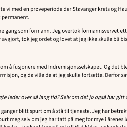
nte vi med en prøveperiode der Stavanger krets og Hau
itt permanent.
denne gang som formann. Jeg overtok formannsvervet ette
ar avgjort, tok jeg ordet og lovet at jeg ikke skulle bli
kke om å fusjonere med Indremisjonsselskapet. Og det b
ormisjon, og da ville de at jeg skulle fortsette. Derfor
te leder over så lang tid? Selv om det jo også har gitt 
nger blitt spurt om å stå til tjeneste. Jeg har betrakt
urt meg selv om jeg har tatt på meg for mye i årenes l