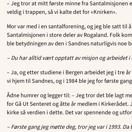
– Jeg tror at mitt første minne fra Santalmisjonen e
veldig i trappen, så vi kalte det for «Knirken».
Mor var med i en santalforening, og jeg ble satt ti
Santalmisjonen i store deler av Rogaland. Folk kom 
ble betydningen av den i Sandnes naturligvis noe 
– Du har alltid vært opptatt av misjon og arbeidet 
– Ja, og etter studiene i Bergen arbeidet jeg i tre å
vi hjem til Sandnes, og i 1984 ble jeg for første gan
Ådne humrer og legger til: – Jeg tror det ble lagt 
for Gå Ut Senteret og åtte år medlem i Kirkerådet.
kirke så verdien i dette. Det var spennende og utf
– Første gang jeg møtte deg, tror jeg var i 1993. Da