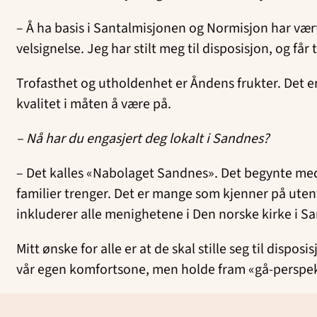
– Å ha basis i Santalmisjonen og Normisjon har vært v
velsignelse. Jeg har stilt meg til disposisjon, og får
Trofasthet og utholdenhet er Åndens frukter. Det er 
kvalitet i måten å være på.
– Nå har du engasjert deg lokalt i Sandnes?
– Det kalles «Nabolaget Sandnes». Det begynte med 
familier trenger. Det er mange som kjenner på utenf
inkluderer alle menighetene i Den norske kirke i
Mitt ønske for alle er at de skal stille seg til dispo
vår egen komfortsone, men holde fram «gå-perspekti