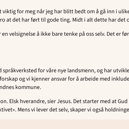
iktig for meg når jeg har blitt bedt om å gå inn i ulike
 tro at det har ført til gode ting. Midt i alt dette har d
en velsignelse å ikke bare tenke på oss selv. Det er fø
språkverksted for våre nye landsmenn, og har utvikle
orskap og vi kjenner ansvar for å arbeide med inkluderi
 Sandnes kommune.
sisjon. Elsk hverandre, sier Jesus. Det starter med at Gu
vet». Mens vi lever det selv, skaper vi også holdninge