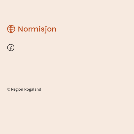
Region
Rogaland
Facebook
© Region Rogaland