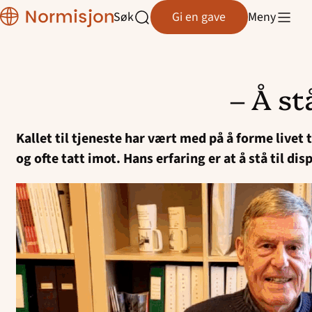
Region
Søk
Gi en gave
Meny
Rogaland
Åpne
søk
– Å st
Hopp
til
Kallet til tjeneste har vært med på å forme livet
innhold
og ofte tatt imot. Hans erfaring er at å stå til dis