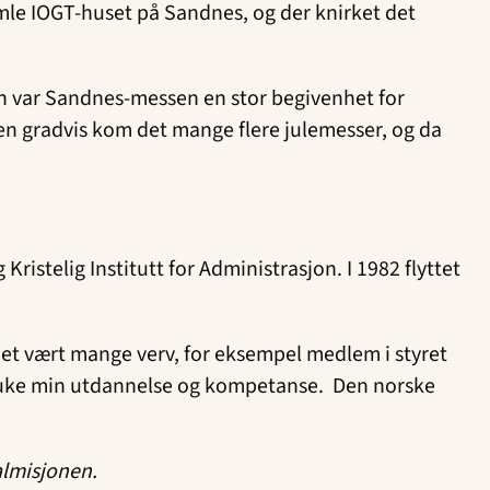
gamle IOGT-huset på Sandnes, og der knirket det
gen var Sandnes-messen en stor begivenhet for
 Men gradvis kom det mange flere julemesser, og da
Kristelig Institutt for Administrasjon. I 1982 flyttet
r det vært mange verv, for eksempel medlem i styret
t bruke min utdannelse og kompetanse. Den norske
talmisjonen.