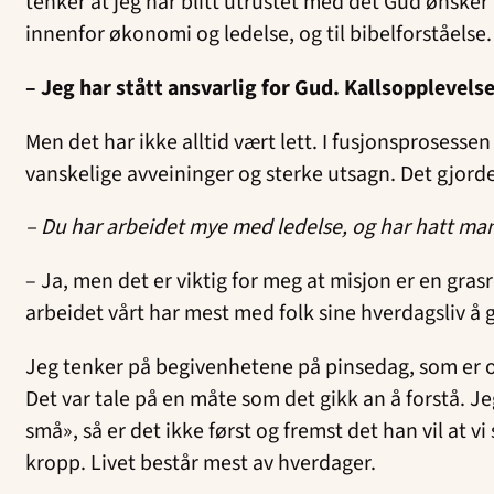
tenker at jeg har blitt utrustet med det Gud ønsker å
innenfor økonomi og ledelse, og til bibelforståelse.
– Jeg har stått ansvarlig for Gud. Kallsopplevelse
Men det har ikke alltid vært lett. I fusjonsproses
vanskelige avveininger og sterke utsagn. Det gjorde
– Du har arbeidet mye med ledelse, og har hatt ma
– Ja, men det er viktig for meg at misjon er en grasro
arbeidet vårt har mest med folk sine hverdagsliv å 
Jeg tenker på begivenhetene på pinsedag, som er om
Det var tale på en måte som det gikk an å forstå. Je
små», så er det ikke først og fremst det han vil at v
kropp. Livet består mest av hverdager.