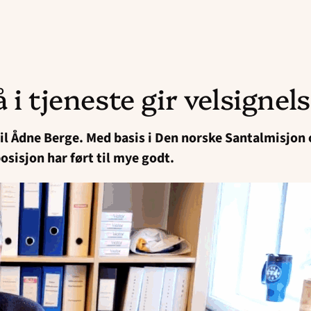
å i tjeneste gir velsignel
 til Ådne Berge. Med basis i Den norske Santalmisjon
posisjon har ført til mye godt.