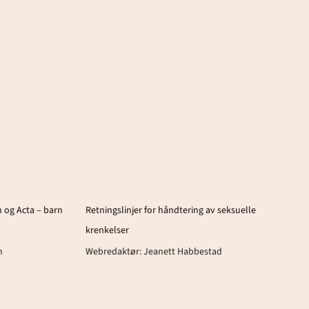
 og Acta – barn
Retningslinjer for håndtering av seksuelle
krenkelser
n
Webredaktør:
Jeanett Habbestad