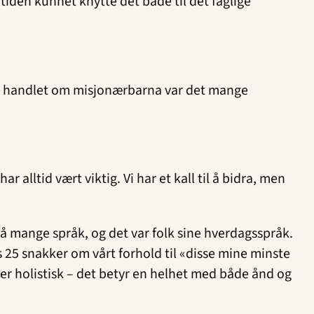
e tiden kunnet knytte det både til det faglige
 som handlet om misjonærbarna var det mange
 alltid vært viktig. Vi har et kall til å bidra, men
å mange språk, og det var folk sine hverdagsspråk.
s 25 snakker om vårt forhold til «disse mine minste
on er holistisk – det betyr en helhet med både ånd og