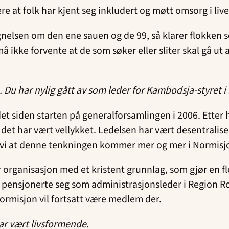
gere at folk har kjent seg inkludert og møtt omsorg i liv
 I lignelsen om den ene sauen og de 99, så klarer flokken 
å ikke forvente at de som søker eller sliter skal gå ut 
Du har nylig gått av som leder for Kambodsja-styret i
et siden starten på generalforsamlingen i 2006. Etter 
 det har vært vellykket. Ledelsen har vært desentralise
 vi at denne tenkningen kommer mer og mer i Normisj
 organisasjon med et kristent grunnlag, som gjør en flo
 pensjonerte seg som administrasjonsleder i Region Roga
Normisjon vil fortsatt være medlem der.
 har vært livsformende.