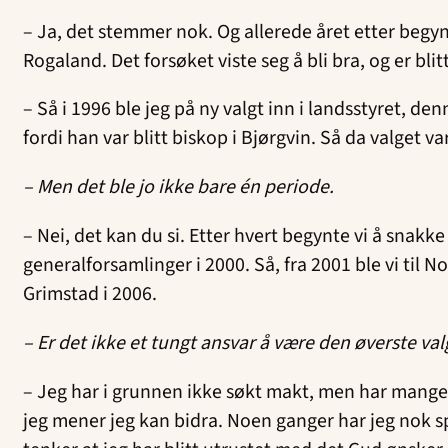
– Ja, det stemmer nok. Og allerede året etter begy
Rogaland. Det forsøket viste seg å bli bra, og er bl
– Så i 1996 ble jeg på ny valgt inn i landsstyret, 
fordi han var blitt biskop i Bjørgvin. Så da valget v
– Men det ble jo ikke bare én periode.
– Nei, det kan du si. Etter hvert begynte vi å sna
generalforsamlinger i 2000. Så, fra 2001 ble vi til N
Grimstad i 2006.
– Er det ikke et tungt ansvar å være den øverste valg
– Jeg har i grunnen ikke søkt makt, men har mange ga
jeg mener jeg kan bidra. Noen ganger har jeg nok sp