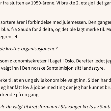
r fra slutten av 1950-årene. Vi brukte 2. etasje i det 
l å sortere årer i forbindelse med julemessen. Den gan
bl.a. fra Sauda for å delta, og det ble lagt merke til.
begrenset.
i de kristne organisasjonene?
r som økonomisekretær i Laget i Oslo. Deretter ledet jeg 
g valgt inn i Den norske Santalmisjon sitt landsstyre.
merke til at en ung siviløkonom ble valgt inn. Siden ha
 Jeg har fått lov å jobbe med ting der jeg har kunne
ordrende på en gang.
 ble du valgt til kretsformann i Stavanger krets av San