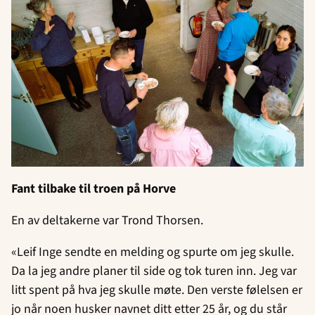
Fant tilbake til troen på Horve
En av deltakerne var Trond Thorsen.
«Leif Inge sendte en melding og spurte om jeg skulle.
Da la jeg andre planer til side og tok turen inn. Jeg var
litt spent på hva jeg skulle møte. Den verste følelsen er
jo når noen husker navnet ditt etter 25 år, og du står