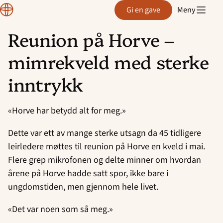
Region
Gi en gave
Meny
Rogaland
Reunion på Horve –
Hopp
mimrekveld med sterke
til
innhold
inntrykk
«Horve har betydd alt for meg.»
Dette var ett av mange sterke utsagn da 45 tidligere
leirledere møttes til reunion på Horve en kveld i mai.
Flere grep mikrofonen og delte minner om hvordan
årene på Horve hadde satt spor, ikke bare i
ungdomstiden, men gjennom hele livet.
«Det var noen som så meg.»