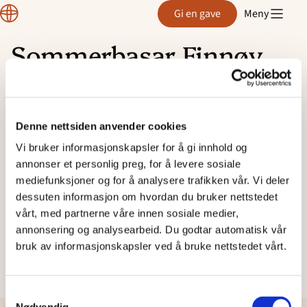
Region
Gi en gave
Meny
Rogaland
Sommerbasar Finnøy
Hopp
2026
til
innhold
Denne nettsiden anvender cookies
Vi bruker informasjonskapsler for å gi innhold og
annonser et personlig preg, for å levere sosiale
mediefunksjoner og for å analysere trafikken vår. Vi deler
dessuten informasjon om hvordan du bruker nettstedet
vårt, med partnerne våre innen sosiale medier,
annonsering og analysearbeid. Du godtar automatisk vår
bruk av informasjonskapsler ved å bruke nettstedet vårt.
Samtykkevalg