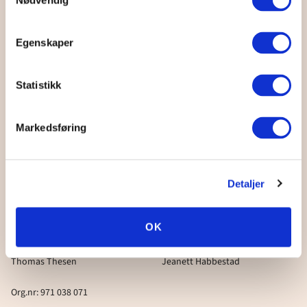
Nødvendig
Egenskaper
Region
Rogaland
Statistikk
Facebook
Markedsføring
© Region Rogaland
Personvernerklæring for Normisjon og Acta – barn og unge i
Detaljer
Normisjon.
Retningslinjer for håndtering av seksuelle krenkelser
OK
Ansvarlig redaktør:
Webredaktør:
Thomas Thesen
Jeanett Habbestad
Org.nr: 971 038 071