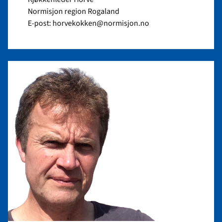
Normisjon region Rogaland
E-post: horvekokken@normisjon.no
Read
article
"Magnar
Emil
Eggebø"