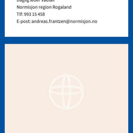
Normisjon region Rogaland
Tlf: 993 15 458
E-post: andreas.frantzen@normisjon.no
Read
article
"Cathrine
Østerhus"