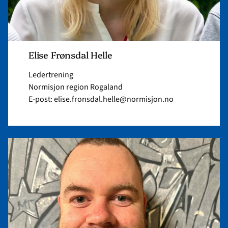
Elise Frønsdal Helle
Ledertrening
Normisjon region Rogaland
E-post: elise.fronsdal.helle@normisjon.no
Read
article
"Arne
Klinkenberg
Solheim"