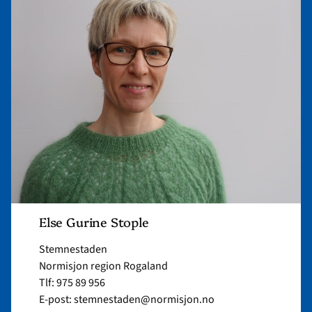
article
"Else
Gurine
Stople"
Else Gurine Stople
Stemnestaden
Normisjon region Rogaland
Tlf: 975 89 956
E-post: stemnestaden@normisjon.no