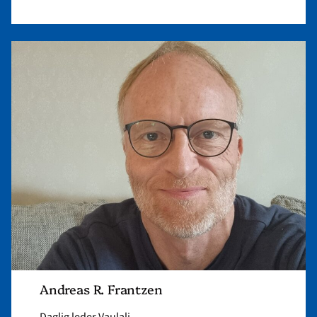
Read
article
"Andreas
R.
Frantzen"
Andreas R. Frantzen
Daglig leder Vaulali