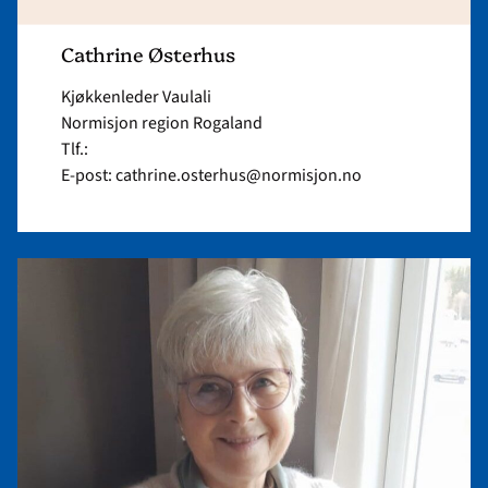
Cathrine Østerhus
Kjøkkenleder Vaulali
Normisjon region Rogaland
Tlf.:
E-post: cathrine.osterhus@normisjon.no
Read
article
"Rønnaug
Slyk"