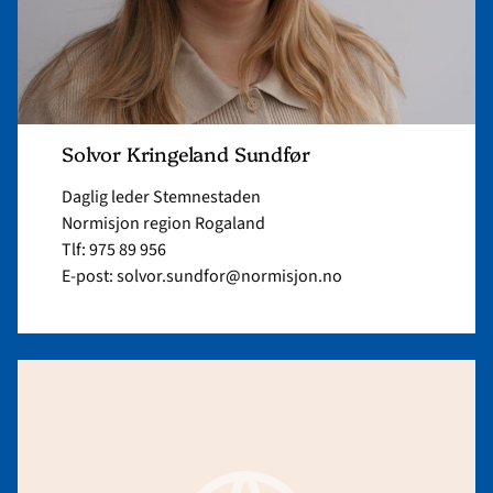
Solvor Kringeland Sundfør
Daglig leder Stemnestaden
Normisjon region Rogaland
Tlf: 975 89 956
E-post: solvor.sundfor@normisjon.no
Read
article
"Lone
Jeanette
Stranden