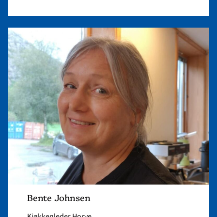
Read
article
"Bente
Johnsen"
Bente Johnsen
Kjøkkenleder Horve