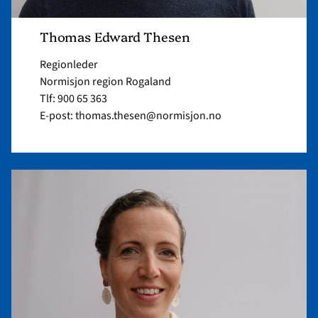
Thomas Edward Thesen
Regionleder
Normisjon region Rogaland
Tlf: 900 65 363
E-post: thomas.thesen@normisjon.no
Read
article
"Tone
Julseth
Ydstebø"