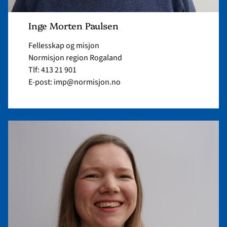
Inge Morten Paulsen
Fellesskap og misjon
Normisjon region Rogaland
Tlf: 413 21 901
E-post: imp@normisjon.no
Read
article
"Solvor
Kringeland
Sundfør"