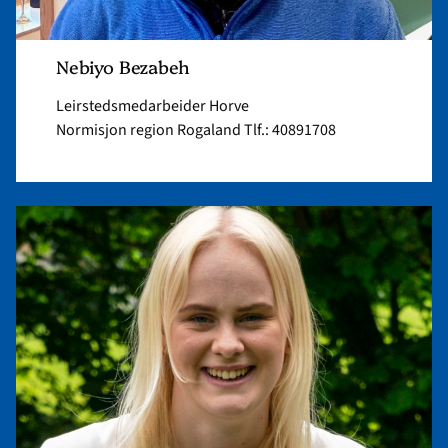
Nebiyo Bezabeh
Leirstedsmedarbeider Horve
Normisjon region Rogaland Tlf.: 40891708
Read
article
"Elise
Frønsdal
Helle"