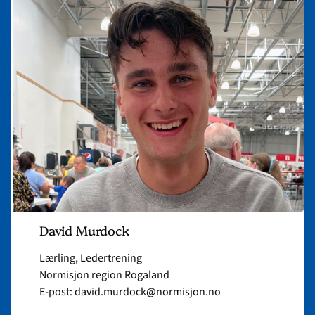
article
"David
Murdock"
David Murdock
Lærling, Ledertrening
Normisjon region Rogaland
E-post: david.murdock@normisjon.no