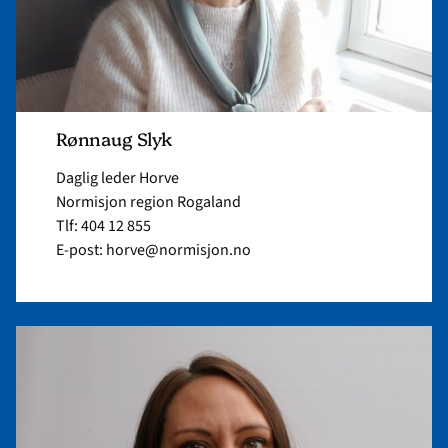
Rønnaug Slyk
Daglig leder Horve
Normisjon region Rogaland
Tlf: 404 12 855
E-post: horve@normisjon.no
Read
article
"Siv
Camilla
Ottesen"