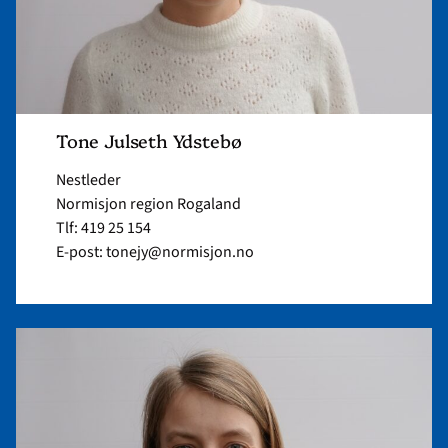
Tone Julseth Ydstebø
Nestleder
Normisjon region Rogaland
Tlf: 419 25 154
E-post: tonejy@normisjon.no
Read
article
"Margrethe
Sundvoll
Aagenæs"