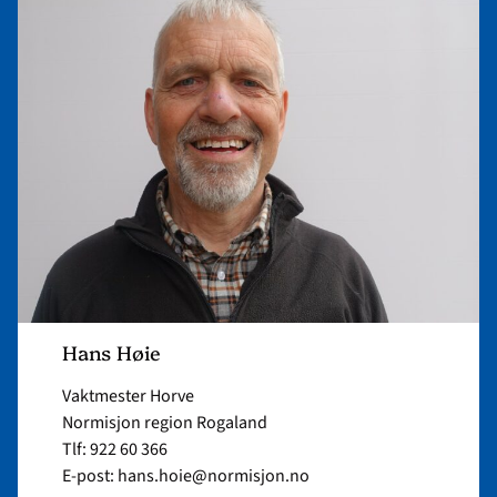
article
"Hans
Høie"
Hans Høie
Vaktmester Horve
Normisjon region Rogaland
Tlf: 922 60 366
E-post: hans.hoie@normisjon.no