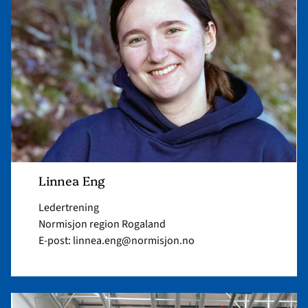
Linnea Eng
Ledertrening
Normisjon region Rogaland
E-post: linnea.eng@normisjon.no
Read