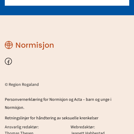
Region
Rogaland
Facebook
© Region Rogaland
Personvernerklæring for Normisjon og Acta – barn og unge i
Normisjon.
Retningslinjer for håndtering av seksuelle krenkelser
Ansvarlig redaktør:
Webredaktør:
Thomas Thesen
Jeanett Habbestad