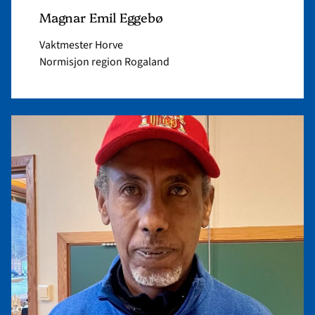
Magnar Emil Eggebø
Vaktmester Horve
Normisjon region Rogaland
Read
article
"Nebiyo
Bezabeh"