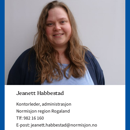
article
"Jeanett
Habbestad"
Jeanett Habbestad
Kontorleder, administrasjon
Normisjon region Rogaland
Tlf: 982 16 160
E-post: jeanett.habbestad@normisjon.no