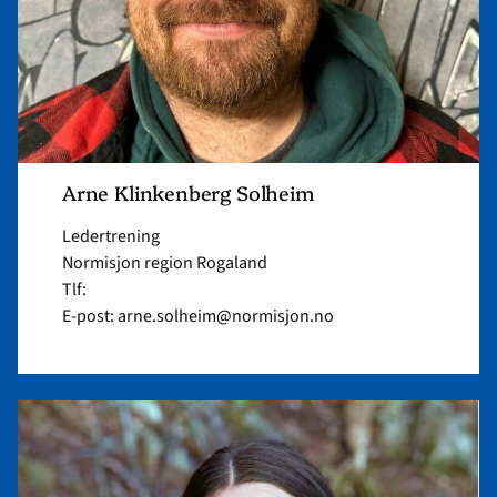
Arne Klinkenberg Solheim
Ledertrening
Normisjon region Rogaland
Tlf:
E-post: arne.solheim@normisjon.no
Read
article
"Linnea
Eng"