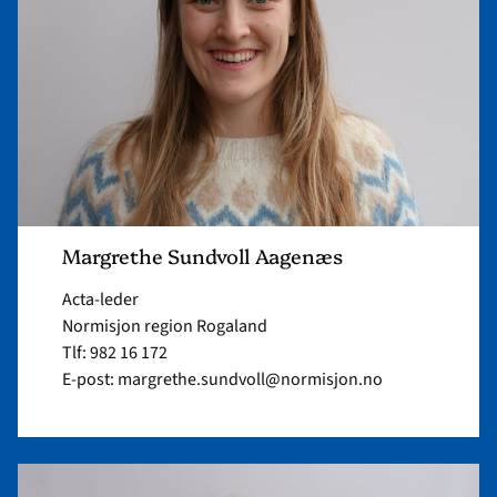
Margrethe Sundvoll Aagenæs
Acta-leder
Normisjon region Rogaland
Tlf: 982 16 172
E-post: margrethe.sundvoll@normisjon.no
Read