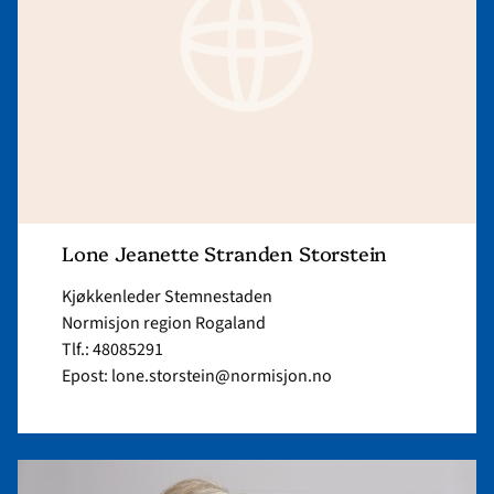
Storstein"
Lone Jeanette Stranden Storstein
Kjøkkenleder Stemnestaden
Normisjon region Rogaland
Tlf.: 48085291
Epost: lone.storstein@normisjon.no
Read