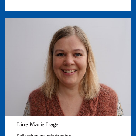
Read
article
"Line
Marie
Løge"
Line Marie Løge