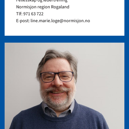
Fellesskap og ledertrening
Normisjon region Rogaland
Tlf: 971 63 722
E-post: line.marie.loge@normisjon.no
Read
article
"Inge
Morten
Paulsen"