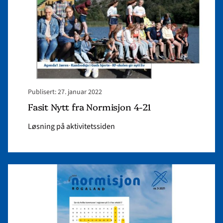
21"
Publisert: 27. januar 2022
Fasit Nytt fra Normisjon 4-21
Løsning på aktivitetssiden
Read
article
"Fasit
Nytt
fra