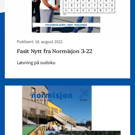
Publisert: 18. august 2022
Fasit Nytt fra Normisjon 3-22
Løsning på sudoku
Read
article
"Fasit
Nytt
fra
Normisjon
4-