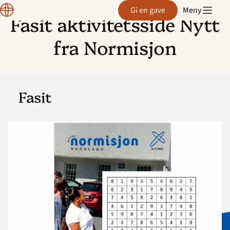
Region
Gi en gave
Meny
Rogaland
Fasit aktivitetsside Nytt
Hopp
til
fra Normisjon
innhold
Fasit
Read
article
"Fasit
Nytt
fra
Normisjon
3-
22"