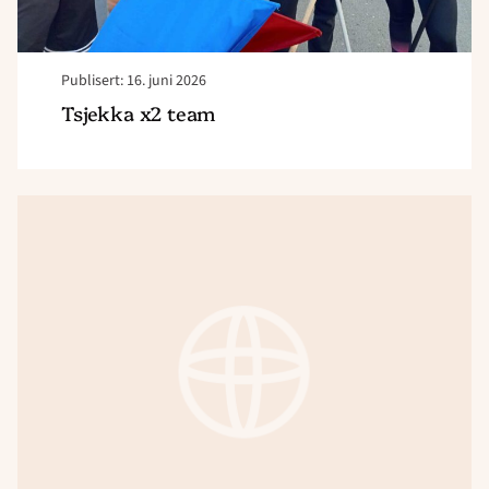
Publisert: 16. juni 2026
Tsjekka x2 team
Read
article
"Tsjekkia
x4
team"