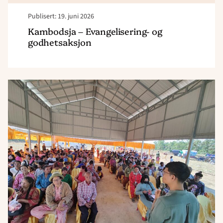
Publisert: 19. juni 2026
Kambodsja – Evangelisering- og
godhetsaksjon
Read
article
"Kambodsja
–
Action
Team"