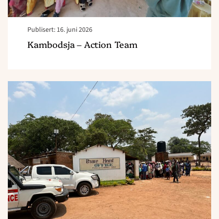
Publisert: 16. juni 2026
Kambodsja – Action Team
Read
article
"Zambia
–
Brave
Heart"