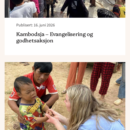
Publisert: 16. juni 2026
Kambodsja – Evangelisering og
godhetsaksjon
Read
article
"Kambodsja
–
helseteam"