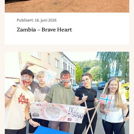
Publisert: 16. juni 2026
Zambia – Brave Heart
Read
article
"Tsjekka
x2
team"