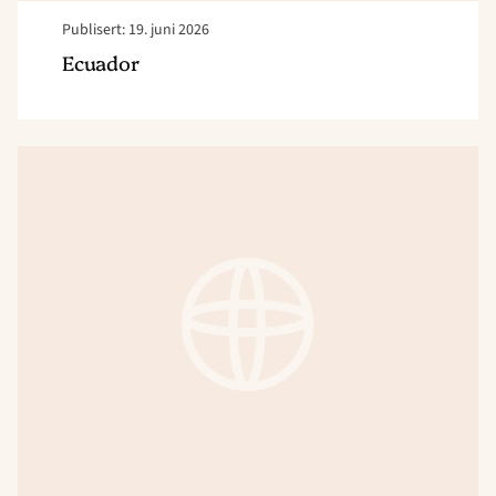
Publisert: 19. juni 2026
Ecuador
Read
article
"Kambodsja
–
Evangelisering-
og
godhetsaksjon"