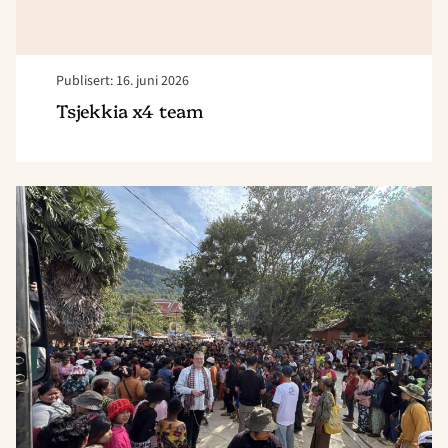
Publisert: 16. juni 2026
Tsjekkia x4 team
Read
article
"Kambodsja
–
Evangelisering
og
godhetsaksjon"