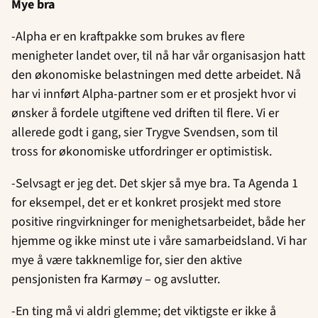
Mye bra
-Alpha er en kraftpakke som brukes av flere
menigheter landet over, til nå har vår organisasjon hatt
den økonomiske belastningen med dette arbeidet. Nå
har vi innført Alpha-partner som er et prosjekt hvor vi
ønsker å fordele utgiftene ved driften til flere. Vi er
allerede godt i gang, sier Trygve Svendsen, som til
tross for økonomiske utfordringer er optimistisk.
-Selvsagt er jeg det. Det skjer så mye bra. Ta Agenda 1
for eksempel, det er et konkret prosjekt med store
positive ringvirkninger for menighetsarbeidet, både her
hjemme og ikke minst ute i våre samarbeidsland. Vi har
mye å være takknemlige for, sier den aktive
pensjonisten fra Karmøy – og avslutter.
-En ting må vi aldri glemme; det viktigste er ikke å