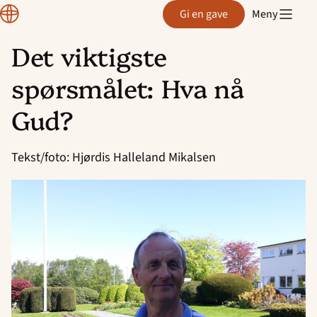
Region
Gi en gave
Meny
Rogaland
Det viktigste
Hopp
spørsmålet: Hva nå
til
innhold
Gud?
Tekst/foto: Hjørdis Halleland Mikalsen