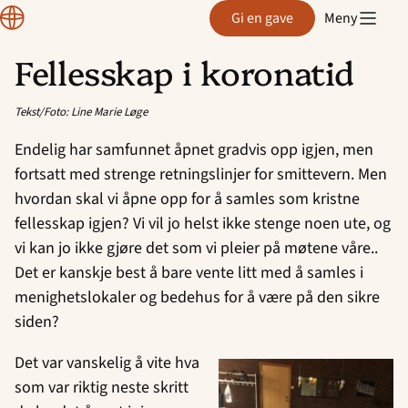
Region
Gi en gave
Meny
Rogaland
Fellesskap i koronatid
Hopp
til
Tekst/Foto: Line Marie Løge
innhold
Endelig har samfunnet åpnet gradvis opp igjen, men
fortsatt med strenge retningslinjer for smittevern. Men
hvordan skal vi åpne opp for å samles som kristne
fellesskap igjen? Vi vil jo helst ikke stenge noen ute, og
vi kan jo ikke gjøre det som vi pleier på møtene våre..
Det er kanskje best å bare vente litt med å samles i
menighetslokaler og bedehus for å være på den sikre
siden?
Det var vanskelig å vite hva
som var riktig neste skritt