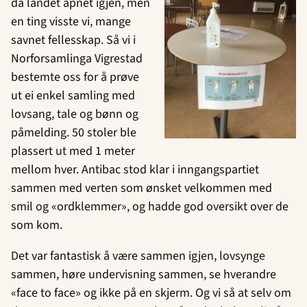
da landet åpnet igjen, men
en ting visste vi, mange
savnet fellesskap. Så vi i
Norforsamlinga Vigrestad
bestemte oss for å prøve
ut ei enkel samling med
lovsang, tale og bønn og
påmelding. 50 stoler ble
plassert ut med 1 meter
mellom hver. Antibac stod klar i inngangspartiet
sammen med verten som ønsket velkommen med
smil og «ordklemmer», og hadde god oversikt over de
som kom.
Det var fantastisk å være sammen igjen, lovsynge
sammen, høre undervisning sammen, se hverandre
«face to face» og ikke på en skjerm. Og vi så at selv om