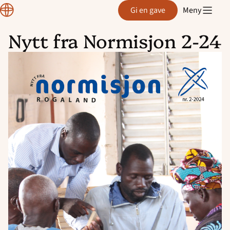
Region
Gi en gave
Meny
Rogaland
Nytt fra Normisjon 2-24
Hopp
til
innhold