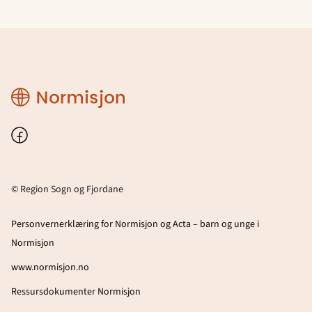
Region
Sogn
og
Fjordane
Facebook
© Region Sogn og Fjordane
Personvernerklæring for Normisjon og Acta – barn og unge i
Normisjon
www.normisjon.no
Ressursdokumenter Normisjon