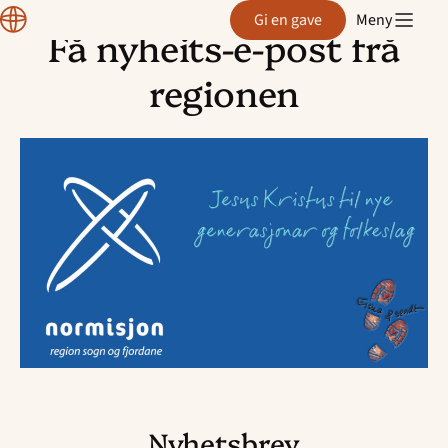
Region
Gi en gave
Meny
Sogn
Få nyheits-e-post frå
og
Hopp
Fjordane
til
regionen
innhold
Nyhetsbrev