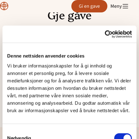
Region
Gi en gave
Meny
Sogn
Gje gåve
og
Hopp
Fjordane
til
innhold
Denne nettsiden anvender cookies
Vi bruker informasjonskapsler for å gi innhold og
annonser et personlig preg, for å levere sosiale
mediefunksjoner og for å analysere trafikken vår. Vi deler
Velg ditt prosjekt og type
dessuten informasjon om hvordan du bruker nettstedet
gåve:
vårt, med partnerne våre innen sosiale medier,
annonsering og analysearbeid. Du godtar automatisk vår
bruk av informasjonskapsler ved å bruke nettstedet vårt.
Gje til region Sogn og Fjordane!
Samtykkevalg
Nødvendig