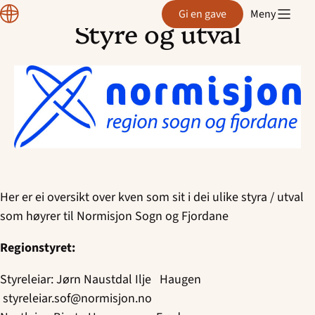
Region
Gi en gave
Meny
Sogn
Styre og utval
og
Hopp
Fjordane
til
innhold
Her er ei oversikt over kven som sit i dei ulike styra / utval
som høyrer til Normisjon Sogn og Fjordane
Regionstyret:
Styreleiar: Jørn Naustdal Ilje Haugen
styreleiar.sof@normisjon.no