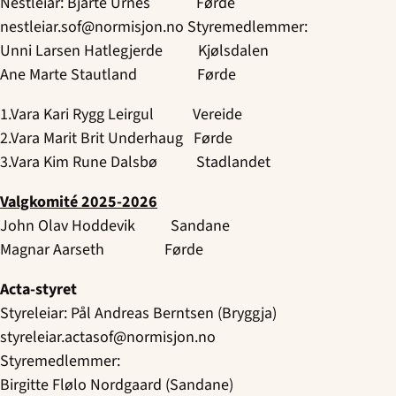
Nestleiar: Bjarte Urnes Førde
nestleiar.sof@normisjon.no Styremedlemmer:
Unni Larsen Hatlegjerde Kjølsdalen
Ane Marte Stautland Førde
1.Vara Kari Rygg Leirgul Vereide
2.Vara Marit Brit Underhaug Førde
3.Vara Kim Rune Dalsbø Stadlandet
Valgkomité 2025-2026
John Olav Hoddevik Sandane
Magnar Aarseth Førde
Acta-styret
Styreleiar: Pål Andreas Berntsen (Bryggja)
styreleiar.actasof@normisjon.no
Styremedlemmer:
Birgitte Flølo Nordgaard (Sandane)