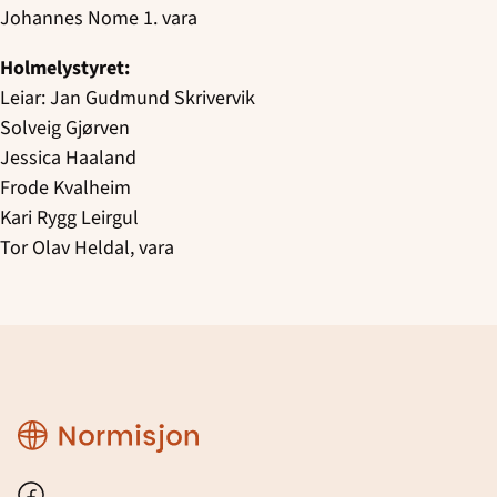
Johannes Nome 1. vara
Holmelystyret:
Leiar: Jan Gudmund Skrivervik
Solveig Gjørven
Jessica Haaland
Frode Kvalheim
Kari Rygg Leirgul
Tor Olav Heldal, vara
Region
Sogn
og
Fjordane
Facebook