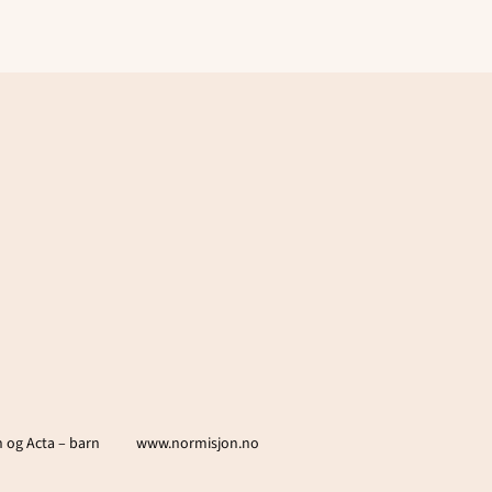
 og Acta – barn
www.normisjon.no