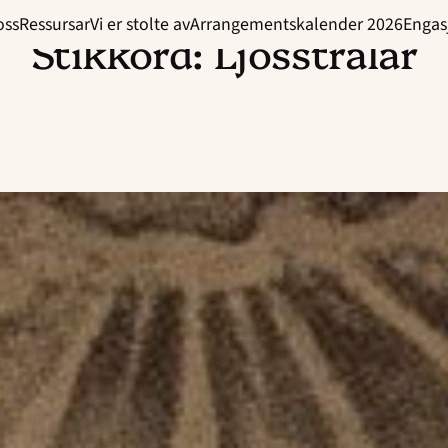
oss
Ressursar
Vi er stolte av
Arrangementskalender 2026
Engas
Stikkord:
Ljosstrålar
Read
article
"Ljosstrålar"