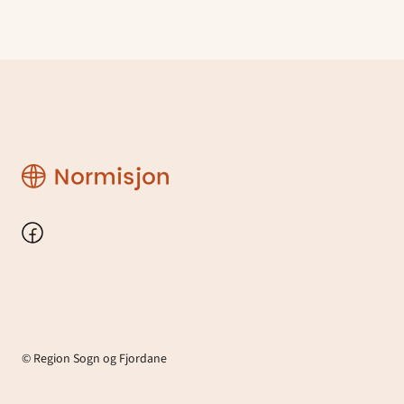
Region
Sogn
og
Fjordane
Facebook
© Region Sogn og Fjordane