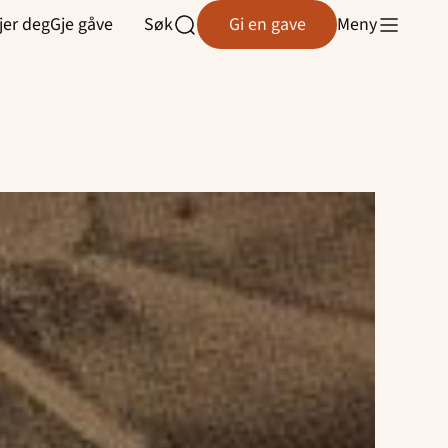
Søk
Gi en gave
Meny
jer deg
Gje gåve
Åpne
søk