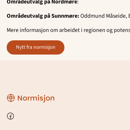
Områdeutvalg på Nordmøre
:
Områdeutvalg på Sunnmøre:
Oddmund Måseide, B
Mere informasjon om arbeidet i regionen og potensi
nytt fra normisjon
Region
Møre
Facebook