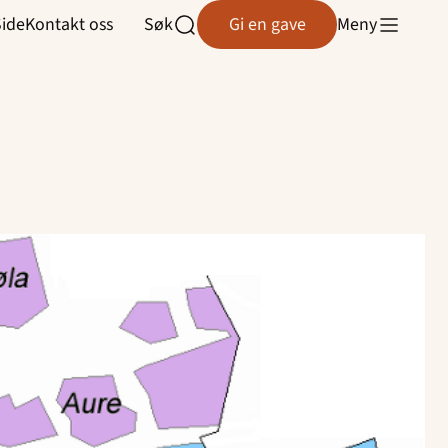
Søk
Gi en gave
Meny
Side
Kontakt oss
Åpne
søk