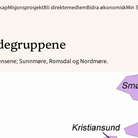
skap
Misjonsprosjekt
Bli direktemedlem
Bidra økonomisk
Min 
degruppene
grensene; Sunnmøre, Romsdal og Nordmøre.