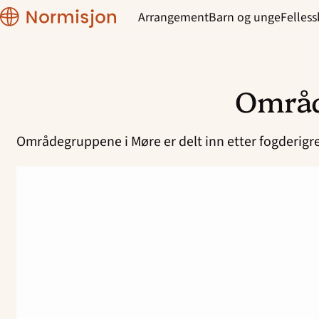
Region
Arrangement
Barn og unge
Felles
Møre
Områ
Hopp
til
Områdegruppene i Møre er delt inn etter fogderi
innhold