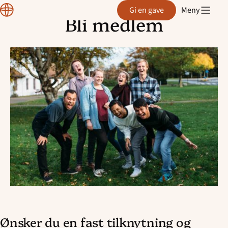
Normisjon
Gi en gave
Meny
Bli medlem
Hopp
til
innhold
Ønsker du en fast tilknytning og